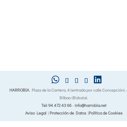
HARROBIA
. Plaza de la Cantera, 4 (entrada por calle Concepción)
Bilbao (Bizkaia).
Tel: 94 472 43 66
-
info@harrobia.net
Aviso Legal
|
Protección de Datos
|
Política de Cookies