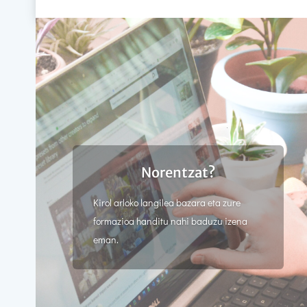
Norentzat?
Kirol arloko langilea bazara eta zure
formazioa handitu nahi baduzu izena
eman.