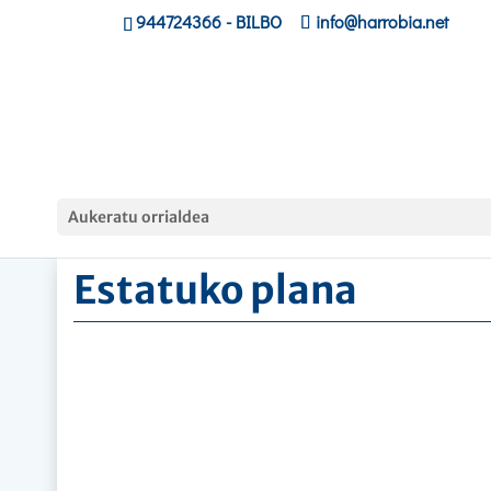
944724366
- BILBO
info@harrobia.net
Hasiera
»
Estatuko plana
Aukeratu orrialdea
Estatuko plana