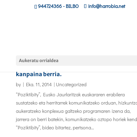
944724366
- BILBO
info@harrobia.net
Aukeratu orrialdea
“Poziktibity”, euskararen erabilera sustatze
kanpaina berria.
by
|
Eka. 11, 2014
|
Uncategorized
“Poziktibity”, Eusko Jaurlaritzak euskararen erabilera
sustatzeko eta herritarrek komunikatzeko orduan, hizkuntz
aukeratzeko konplexua galtzeko programaren izena da,
jarrera on berri batekin, komunikatzeko oztopo horiek kend
“Poziktibity”, bideo bitartez, pertsona...