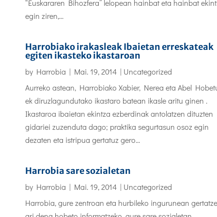
“Euskararen Bihozfera” lelopean hainbat eta hainbat ekin
egin ziren,...
Harrobiako irakasleak Ibaietan erreskateak
egiten ikasteko ikastaroan
by
Harrobia
|
Mai. 19, 2014
|
Uncategorized
Aurreko astean, Harrobiako Xabier, Nerea eta Abel Hobet
ek diruzlagundutako ikastaro batean ikasle aritu ginen .
Ikastaroa ibaietan ekintza ezberdinak antolatzen dituzten
gidariei zuzenduta dago; praktika segurtasun osoz egin
dezaten eta istripua gertatuz gero...
Harrobia sare sozialetan
by
Harrobia
|
Mai. 19, 2014
|
Uncategorized
Harrobia, gure zentroan eta hurbileko ingurunean gertatz
ari dena hobeto informatzeko, gure sare sozialetan