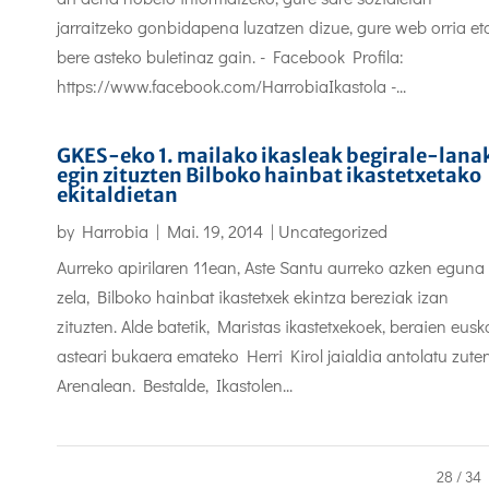
jarraitzeko gonbidapena luzatzen dizue, gure web orria et
bere asteko buletinaz gain. - Facebook Profila:
https://www.facebook.com/HarrobiaIkastola -...
GKES-eko 1. mailako ikasleak begirale-lana
egin zituzten Bilboko hainbat ikastetxetako
ekitaldietan
by
Harrobia
|
Mai. 19, 2014
|
Uncategorized
Aurreko apirilaren 11ean, Aste Santu aurreko azken eguna
zela, Bilboko hainbat ikastetxek ekintza bereziak izan
zituzten. Alde batetik, Maristas ikastetxekoek, beraien eusk
asteari bukaera emateko Herri Kirol jaialdia antolatu zute
Arenalean. Bestalde, Ikastolen...
28 / 34