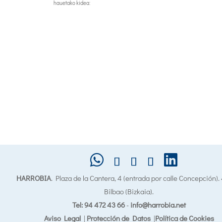
hauetako kidea:
HARROBIA
. Plaza de la Cantera, 4 (entrada por calle Concepción)
Bilbao (Bizkaia).
Tel: 94 472 43 66
-
info@harrobia.net
Aviso Legal
|
Protección de Datos
|
Política de Cookies