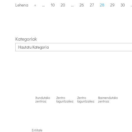
Lehena
«
...
10
20
...
26
27
28
29
30
.
Kategoriak
Itundutako
Zentro
Zentro
Baimendutako
zentroa:
laguntzailea:
laguntzailea:
zentroa:
Entitate