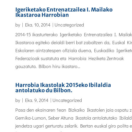
Igeriketako Entrenatzailea I. Mailako
Ikastaroa Harrobian
by
|
Eka. 10, 2014
|
Uncategorized
2014-15 ikasturterako Igeriketako Entrenatzailea I. Maila
Ikastaroa egiteko deialdi berri bat zabaltzen da, Euskal Kir
Eskolaren aintzatespen ofiziala duena, Euskadiko Igeriket
Federazioak sustatuta eta Harrobia Heziketa Zentroak
gauzatuta. Bilbon hiru ikastaro...
Harrobia Ikastolak 2015eko Ibilaldia
antolatuko du Bilbon.
by
|
Eka. 9, 2014
|
Uncategorized
Pasa den ekainaren 1ean Bizkaiko Ikastolen jaia ospatu 
Gernika-Lumon, Seber Altuna Ikastola antolatutako Ibilald
jendetza ugari gerturatu zelarik. Bertan euskal giro polita 