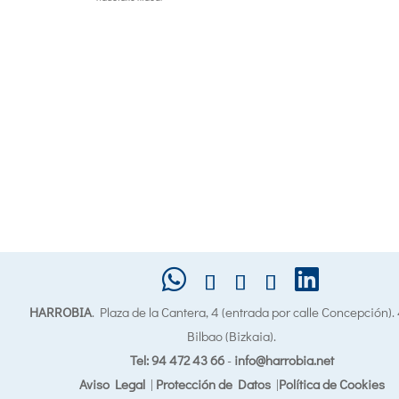
HARROBIA
. Plaza de la Cantera, 4 (entrada por calle Concepción)
Bilbao (Bizkaia).
Tel: 94 472 43 66
-
info@harrobia.net
Aviso Legal
|
Protección de Datos
|
Política de Cookies