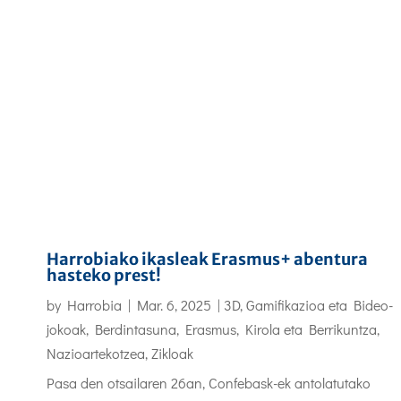
Harrobiako ikasleak Erasmus+ abentura
hasteko prest!
by
Harrobia
|
Mar. 6, 2025
|
3D, Gamifikazioa eta Bideo-
jokoak
,
Berdintasuna
,
Erasmus
,
Kirola eta Berrikuntza
,
Nazioartekotzea
,
Zikloak
Pasa den otsailaren 26an, Confebask-ek antolatutako