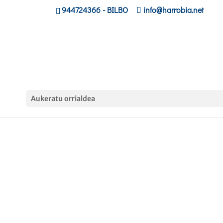
944724366
- BILBO
info@harrobia.net
Aukeratu orrialdea