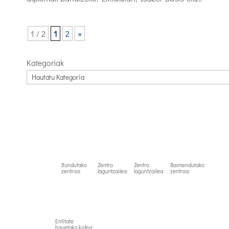
1 / 2
1
2
»
Kategoriak
Itundutako
Zentro
Zentro
Baimendutako
zentroa:
laguntzailea:
laguntzailea:
zentroa:
Entitate
hauetako kidea: