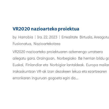
VR2020 nazioarteko proiektua
by
Harrobia
|
Ira. 22, 2023
|
Errealitate Birtuala, Areagotu
Fusionatua
,
Nazioartekotzea
VR2020 nazioarteko proiektuaren azkenengo urratsera
ailegatu gara. Oraingoan, Norbegiako Bø herrian bildu g
Euskal, Finlandiar eta Norbigiar lantaldeak. Europa maila
irakaskuntzan VR-ak izan dezakeen lekua eta ezartzearen
erronkaren inguruan gogoeta egin da....