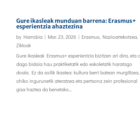
Gure ikasleak munduan barrena: Erasmus+
esperientzia ahaztezina
by
Harrobia
|
Mar. 23, 2026
|
Erasmus
,
Nazioartekotzea
,
Zikloak
Gure ikasleak Erasmus+ esperientzia bizitzen ari dira, eta 
dago bidaia hau praktiketatik edo eskoletatik haratago
doala. Ez da soilik ikastea: kultura berri batean murgiltzea,
ohiko ingurunetik ateratzea eta pertsona zein profesional
gisa haztea da benetako...