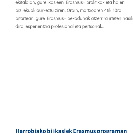
ekitaldian, gure ikasleen Erasmus+ praktikak eta haien
bizilekuak aurkeztu ziren. Orain, martxoaren 4tik 18ra
bitartean, gure Erasmus+ bekadunak atzerrira irteten hasi
dira, esperientzia profesional eta pertsonal...
Harrobiako bi ikaslek Erasmus programan