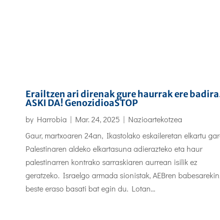
Erailtzen ari direnak gure haurrak ere badira
ASKI DA! GenozidioaSTOP
by
Harrobia
|
Mar. 24, 2025
|
Nazioartekotzea
Gaur, martxoaren 24an, Ikastolako eskaileretan elkartu ga
Palestinaren aldeko elkartasuna adierazteko eta haur
palestinarren kontrako sarraskiaren aurrean isilik ez
geratzeko. Israelgo armada sionistak, AEBren babesarekin
beste eraso basati bat egin du. Lotan...