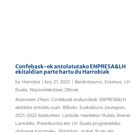
Confebask-ek antolatutako ENPRESA&LH
ekitaldian parte hartu du Harrobiak
by
Harrobia
|
Aza. 21, 2022
|
Berdintasuna
,
Erasmus
,
LH
Duala
,
Nazioartekotzea
,
Zikloak
Azaroaren 21ean, Confebask erakundeak ENPRESA&LH
ekitaldia antolatu zuen Bilboko Euskalduna Jauregian,
2021–2022 ikasturtean Lanbide Heziketan titulatu direnei
Lantokiko Prestakuntza eta LH Duala programetako
diplomak banatzeko. Ekitaldian, Isabel Busto eta...