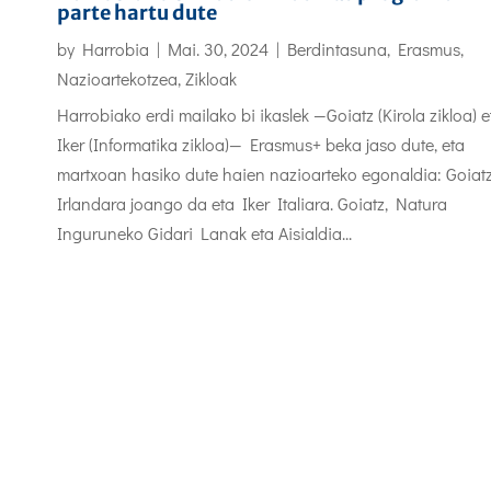
parte hartu dute
by
Harrobia
|
Mai. 30, 2024
|
Berdintasuna
,
Erasmus
,
Nazioartekotzea
,
Zikloak
Harrobiako erdi mailako bi ikaslek —Goiatz (Kirola zikloa) e
Iker (Informatika zikloa)— Erasmus+ beka jaso dute, eta
martxoan hasiko dute haien nazioarteko egonaldia: Goiat
Irlandara joango da eta Iker Italiara. Goiatz, Natura
Inguruneko Gidari Lanak eta Aisialdia...