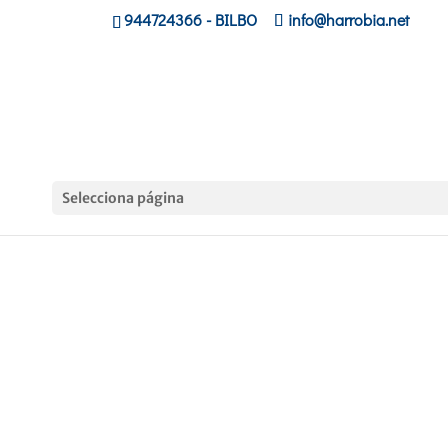
944724366
- BILBO
info@harrobia.net
Selecciona página