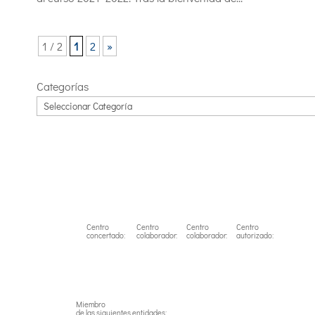
1 / 2
1
2
»
Categorías
Centro
Centro
Centro
Centro
concertado:
colaborador:
colaborador:
autorizado:
Miembro
de las siguientes entidades: