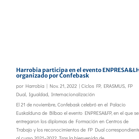
Harrobia participa en el evento ENPRESA&L
organizado por Confebask
por
Harrobia
|
Nov. 21, 2022
|
Ciclos FP
,
ERASMUS
,
FP
Dual
,
Igualdad
,
Internacionalización
El 21 de noviembre, Confebask celebró en el Palacio
Euskalduna de Bilbao el evento ENPRESA&FP, en el que se
entregaron los diplomas de Formación en Centros de
Trabajo y los reconocimientos de FP Dual correspondient
al curso 2021–2022. Tras la bienvenida de...