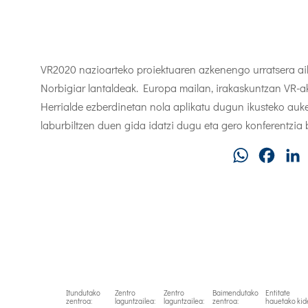
VR2020 nazioarteko proiektuaren azkenengo urratsera ai
Norbigiar lantaldeak. Europa mailan, irakaskuntzan VR-a
Herrialde ezberdinetan nola aplikatu dugun ikusteko auke
laburbiltzen duen gida idatzi dugu eta gero konferentzia
WhatsApp
Faceb
Itundutako
Zentro
Zentro
Baimendutako
Entitate
zentroa:
laguntzailea:
laguntzailea:
zentroa:
hauetako kid