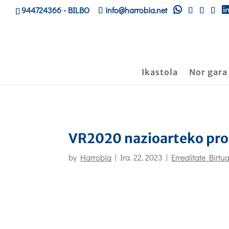
944724366
- BILBO
info@harrobia.net
Ikastola
Nor gara
VR2020 nazioarteko pro
by
Harrobia
|
Ira. 22, 2023
|
Errealitate Birt