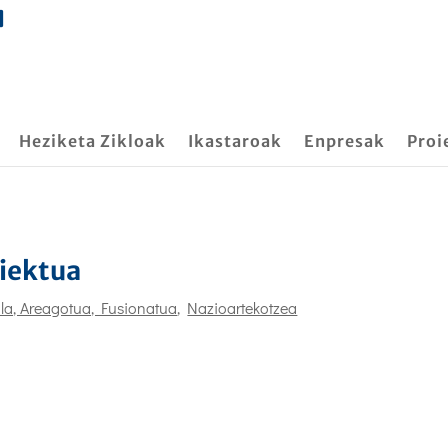
Heziketa Zikloak
Ikastaroak
Enpresak
Proi
iektua
uala, Areagotua, Fusionatua
,
Nazioartekotzea