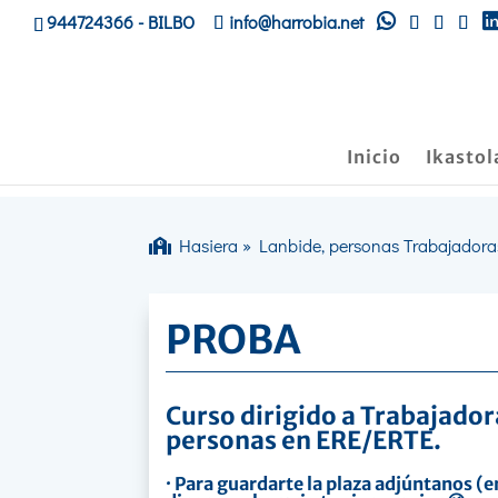
944724366
- BILBO
info@harrobia.net
Inicio
Ikastol
Hasiera
»
Lanbide, personas Trabajadora
PROBA
Curso dirigido a Trabajado
personas en ERE/ERTE.
· Para guardarte la plaza adjúntanos (