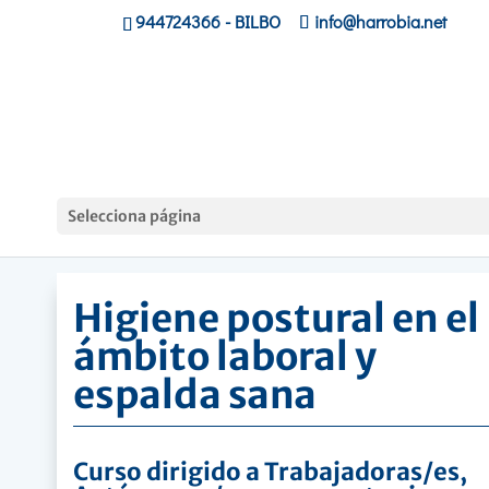
944724366
- BILBO
info@harrobia.net
Hasiera
»
Lanbide, personas Trabajadoras
»
Higiene
Selecciona página
postural en el ámbito laboral y espalda sana
Higiene postural en el
ámbito laboral y
espalda sana
Curso dirigido a Trabajadoras/es,