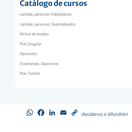
Catálogo de cursos
Lanbide, personas Trabajadoras
Lanbide, personas Desempleadas
Nichos de empleo
Plan Singular
Diputación
Enseñanzas Deportivas
Plan Estatal
WhatsApp
Facebook
LinkedIn
Email
Copy
¡Ayúdanos a difundirlo!
Link