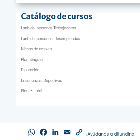
Catálogo de cursos
Lanbide, personas Trabajadoras
Lanbide, personas Desempleadas
Nichos de empleo
Plan Singular
Diputación
Enseñanzas Deportivas
Plan Estatal
WhatsApp
Facebook
LinkedIn
Email
Copy
¡Ayúdanos a difundirlo!