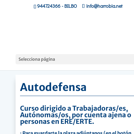
944724366
- BILBO
info@harrobia.net
Hasiera
»
Lanbide, personas
Selecciona página
Trabajadoras
»
Autodefensa
Autodefensa
Curso dirigido a Trabajadoras/es,
Autónomas/os, por cuenta ajena o
personas en ERE/ERTE.
· Para guardarte la plaza adjúntanos (en el botón