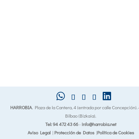
HARROBIA
. Plaza de la Cantera, 4 (entrada por calle Concepción)
Bilbao (Bizkaia).
Tel: 94 472 43 66
-
info@harrobia.net
Aviso Legal
|
Protección de Datos
|
Política de Cookies