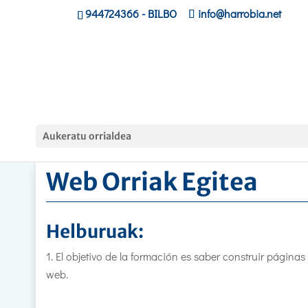
944724366
- BILBO
info@harrobia.net
Hasiera
»
Lanbide Langileak
»
Web Orriak Egitea
Aukeratu orrialdea
Web Orriak Egitea
Helburuak:
El objetivo de la formación es saber construir páginas
web.