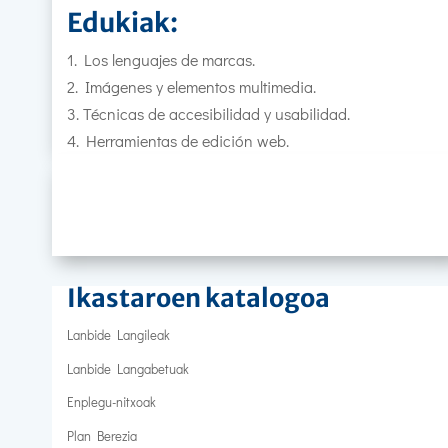
Edukiak:
1. Los lenguajes de marcas.
2. Imágenes y elementos multimedia.
3. Técnicas de accesibilidad y usabilidad.
4. Herramientas de edición web.
Ikastaroen katalogoa
Lanbide Langileak
Lanbide Langabetuak
Enplegu-nitxoak
Plan Berezia