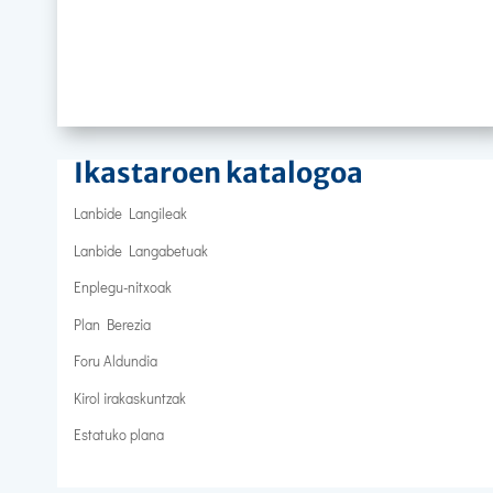
Ikastaroen katalogoa
Lanbide Langileak
Lanbide Langabetuak
Enplegu-nitxoak
Plan Berezia
Foru Aldundia
Kirol irakaskuntzak
Estatuko plana