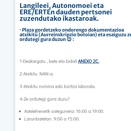
Langileei, Autonomoei eta
ERE/ERTEn dauden pertsonei
zuzendutako ikastaroak.
· Plaza gordetzeko ondorengo dokumentazioa
atxikitu (Aurreinskripzio botoian) eta esaiguzu z
ordutegi gura duzun 😉 :
1-Deskargatu , bete eta bidali
ANEXO 2C.
2-Atxikitu NAN-a.
3-Atxikitu nomina edo bizitza laborala.
4-Ze ordutegi gura duzu?
Astelehenetik ostegunera: 16:00 a 19:00.
Larunbatetan: 9:00 a 15:00.