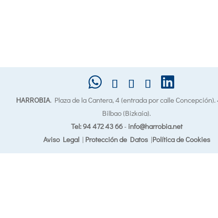
HARROBIA
. Plaza de la Cantera, 4 (entrada por calle Concepción)
Bilbao (Bizkaia).
Tel: 94 472 43 66
-
info@harrobia.net
Aviso Legal
|
Protección de Datos
|
Política de Cookies