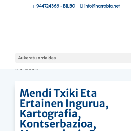
944724366
- BILBO
info@harrobia.net
Hasiera
»
Lanbide Langileak
»
Mendi Txiki Eta Ertai
Aukeratu orrialdea
Ingurua, Kartografia, Kontserbazioa, Meteorologia Eta
Orientazioa
Mendi Txiki Eta
Ertainen Ingurua,
Kartografia,
Kontserbazioa,