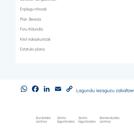
Enplegu-nitxoak
Plan Berezia
Foru Aldundia
Kirol irakaskuntzak
Estatuko plana
WhatsApp
Facebook
LinkedIn
Email
Copy
Lagundu iezaguzu zabaltze
Link
Itundutako
Zentro
Zentro
Baimendutako
zentroa:
laguntzailea:
laguntzailea:
zentroa: