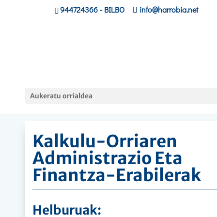
944724366
- BILBO
info@harrobia.net
Hasiera
»
Lanbide Langileak
»
Kalkulu-Orriaren
Aukeratu orrialdea
Administrazio Eta Finantza-Erabilerak
Kalkulu-Orriaren
Administrazio Eta
Finantza-Erabilerak
Helburuak: