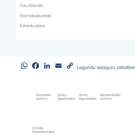
Foru Aldundia
Kirol irakaskuntzak
Estatuko plana
WhatsApp
Facebook
LinkedIn
Email
Copy
Lagundu iezaguzu zabaltze
Link
Itundutako
Zentro
Zentro
Baimendutako
zentroa:
laguntzailea:
laguntzailea:
zentroa:
Entitate
hauetako kidea: