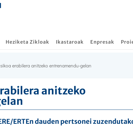
Heziketa Zikloak
Ikastaroak
Enpresak
Proi
fisikoa erabilera anitzeko entrenamendu-gelan
erabilera anitzeko
elan
 ERE/ERTEn dauden pertsonei zuzendutak