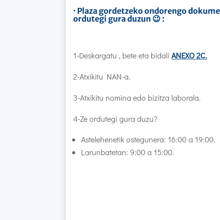
· Plaza gordetzeko ondorengo dokument
ordutegi gura duzun 😉 :
1-Deskargatu , bete eta bidali
ANEXO 2C.
2-Atxikitu NAN-a.
3-Atxikitu nomina edo bizitza laborala.
4-Ze ordutegi gura duzu?
Astelehenetik ostegunera: 16:00 a 19:00.
Larunbatetan: 9:00 a 15:00.