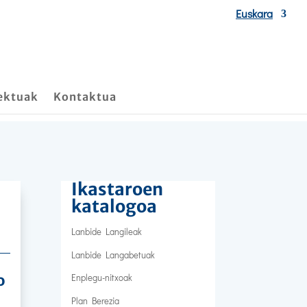
Euskara
ektuak
Kontaktua
Ikastaroen
katalogoa
Lanbide Langileak
Lanbide Langabetuak
o
Enplegu-nitxoak
Plan Berezia