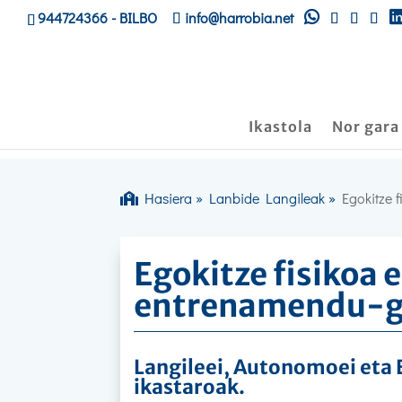
944724366
- BILBO
info@harrobia.net
Ikastola
Nor gara
Hasiera
»
Lanbide Langileak
»
Egokitze 
Egokitze fisikoa 
entrenamendu-g
Langileei, Autonomoei eta
ikastaroak.