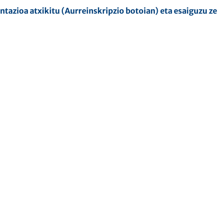
azioa atxikitu (Aurreinskripzio botoian) eta esaiguzu ze