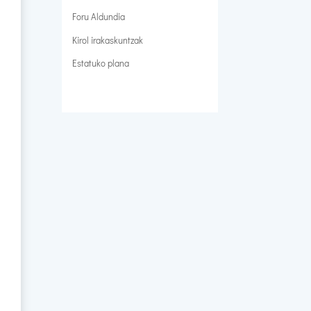
Foru Aldundia
Kirol irakaskuntzak
Estatuko plana