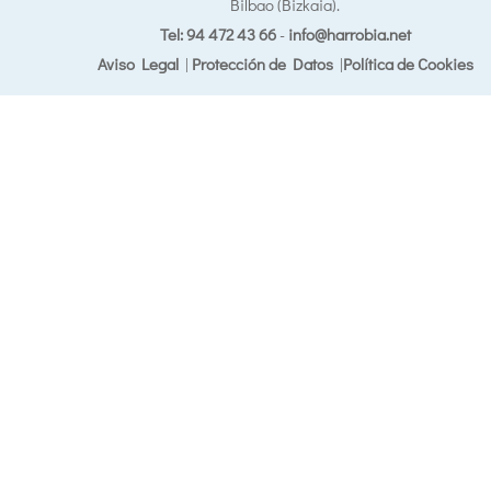
Bilbao (Bizkaia).
Tel: 94 472 43 66
-
info@harrobia.net
Aviso Legal
|
Protección de Datos
|
Política de Cookies