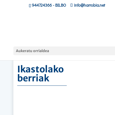
944724366
- BILBO
info@harrobia.net
Hasiera
»
Ikastolako berriak
Aukeratu orrialdea
Ikastolako
berriak