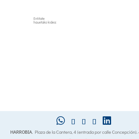
Entitate
hauetako kidea:
HARROBIA
. Plaza de la Cantera, 4 (entrada por calle Concepción)