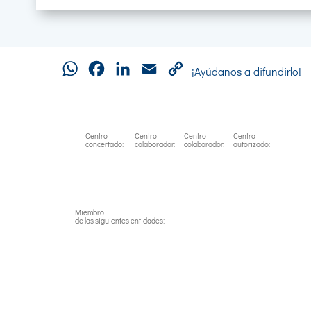
WhatsApp
Facebook
LinkedIn
Email
Copy
¡Ayúdanos a difundirlo!
Link
Centro
Centro
Centro
Centro
concertado:
colaborador:
colaborador:
autorizado:
Miembro
de las siguientes entidades: