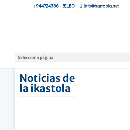
944724366
- BILBO
info@harrobia.net
Hasiera
»
Noticias de la ikastola
Selecciona página
Noticias de
la ikastola
Seguimos con los cursos de
Blender
Oct. 10, 2021