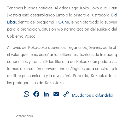
Tenemos buenas noticias! Al videojuego Koko-Joko que Harr
Ikastola está desarrollando junto a la pintora e ilustradora
Eid
Eibar
, dentro del programa
TKGune
, le han otorgado la subve
para la promoción, difusión y/o normalización del euskera del
Gobierno Vasco.
A través de Koko-Joko queremos llegar a los jóvenes, darle al
el valor que tiene, enseñar las diferentes técnicas de trazado 
conocemos y transmitir las filosofía de Kokoak (rompedores c
formas de creación convencionales/lógicos para construir a t
del libre pensamiento y la diversión). Para ello, Kokoak e Io s
los protagonistas de Koko-Joko.
WhatsApp
Facebook
LinkedIn
Email
Copy
¡Ayúdanos a difundirlo!
Link
Categorías