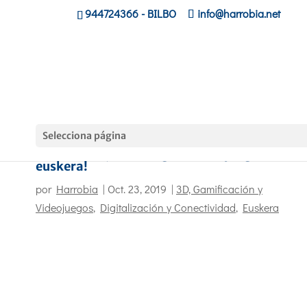
944724366
- BILBO
info@harrobia.net
Selecciona página
¡Koko-Joko, nuestro gran videojuego en
euskera!
por
Harrobia
|
Oct. 23, 2019
|
3D, Gamificación y
Videojuegos
,
Digitalización y Conectividad
,
Euskera