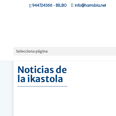
944724366
- BILBO
info@harrobia.net
Hasiera
»
Noticias de la ikastola
Selecciona página
Noticias de
la ikastola