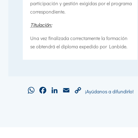
participación y gestión exigidas por el programa
correspondiente.
Titulación:
Una vez finalizada correctamente la formación
se obtendrá el diploma expedido por Lanbide.
WhatsApp
Facebook
LinkedIn
Email
Copy
¡Ayúdanos a difundirlo!
Link