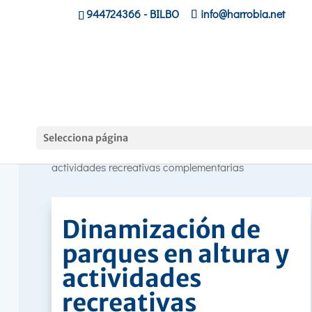
944724366
- BILBO
info@harrobia.net
Curso
Selecciona página
Hasiera
»
»
Dinamización de parques en altura y
actividades recreativas complementarias
Dinamización de
parques en altura y
actividades
recreativas