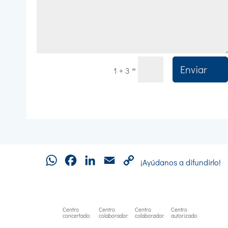
Enviar
=
1 + 3
WhatsApp
Facebook
LinkedIn
Email
Copy
¡Ayúdanos a difundirlo!
Link
Centro
Centro
Centro
Centro
concertado:
colaborador:
colaborador:
autorizado: