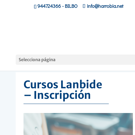
944724366
- BILBO
info@harrobia.net
Hasiera
»
Cursos Lanbide – Inscripción
Selecciona página
Cursos Lanbide
– Inscripción