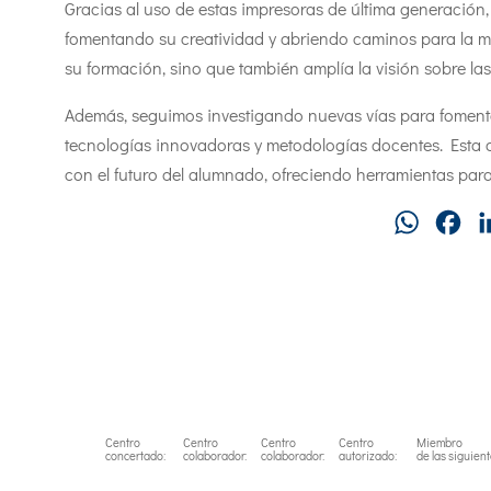
Gracias al uso de estas impresoras de última generación
fomentando su creatividad y abriendo caminos para la ma
su formación, sino que también amplía la visión sobre las
Además, seguimos investigando nuevas vías para fomenta
tecnologías innovadoras y metodologías docentes. Esta o
con el futuro del alumnado, ofreciendo herramientas pa
WhatsAp
Fa
Centro
Centro
Centro
Centro
Miembro
concertado:
colaborador:
colaborador:
autorizado:
de las siguien