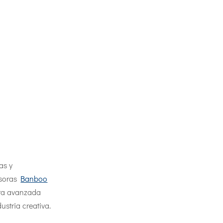
as y
esoras
Banboo
sta avanzada
stria creativa.