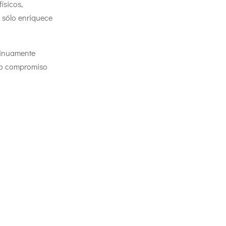
ísicos,
 sólo enriquece
tinuamente
tro compromiso