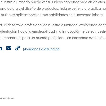
, nuestro alumnado puede ver sus ideas cobrando vida en objetos f
nufactura y el diseño de productos. Esta experiencia práctica no
 múltiples aplicaciones de sus habilidades en el mercado laboral.
r el desarrollo profesional de nuestro alumnado, explorando con
rientación hacia la empleabilidad y la innovación refuerza nues
ra prepararnos para un mundo profesional en constante evolución.
p
cebook
LinkedIn
Email
Copy
¡Ayúdanos a difundirlo!
Link
tes entidades: