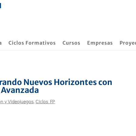
a
Ciclos Formativos
Cursos
Empresas
Proye
orando Nuevos Horizontes con
n Avanzada
ón y Videojuegos
,
Ciclos FP