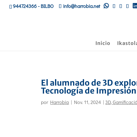
944724366
- BILBO
info@harrobia.net
Inicio
Ikastol
El alumnado de 3D expl
Tecnología de Impresió
por
Harrobia
|
Nov. 11, 2024
|
3D, Gamificaci