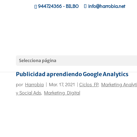
944724366
- BILBO
info@harrobia.net
Selecciona página
El alumnado de Harrobia de Marketing y
Publicidad aprendiendo Google Analytics
por
Harrobia
|
Mar. 17, 2021
|
Ciclos FP
,
Marketing Analyt
y Social Ads
,
Marketing Digital