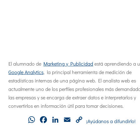
El alumnado de
Marketing y Publicidad
está aprendiendo a ut
Google Analytics
, la principal herramienta de medición de
estadísticas internas de una página web. El analista web es
actualmente uno de los perfiles profesionales más demandad
las empresas y se encarga de extraer datos e interpretarlos y
convertirlos en información útil para tomar decisiones.
WhatsApp
Facebook
LinkedIn
Email
Copy
¡Ayúdanos a difundirlo!
Link