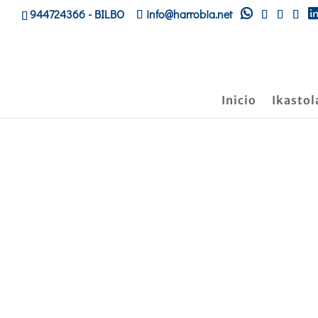
944724366
- BILBO
info@harrobia.net
Inicio
Ikastol