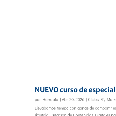
NUEVO curso de especiali
por
Harrobia
|
Abr. 20, 2026
|
Ciclos FP
,
Marke
Llevábamos tiempo con ganas de compartir est
Ikastola: Creación de Contenidos Digitales p