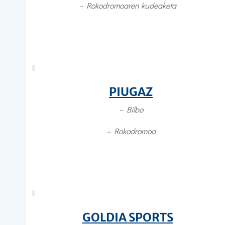
–
Rokodromoaren kudeaketa
PIUGAZ
– Bilbo
– Rokodromoa
GOLDIA SPORTS