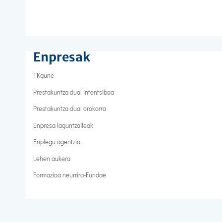
Enpresak
TKgune
Prestakuntza dual intentsiboa
Prestakuntza dual orokorra
Enpresa laguntzaileak
Enplegu agentzia
Lehen aukera
Formazioa neurrira-Fundae