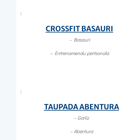
CROSSFIT BASAURI
– Basauri
–
Entrenamendu pertsonala
TAUPADA ABENTURA
– Gorliz
– Abentura