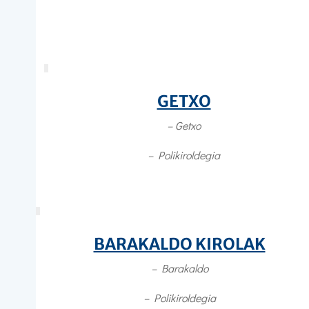
GETXO
– Getxo
–
Polikiroldegia
BARAKALDO KIROLAK
– Barakaldo
–
Polikiroldegia