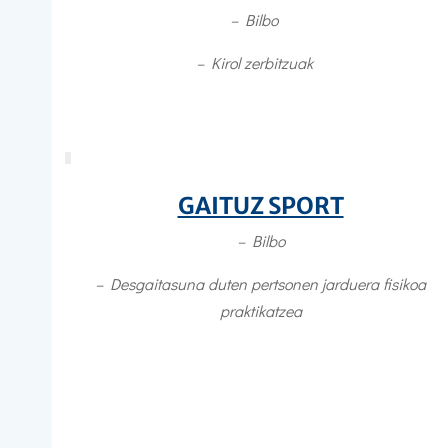
– Bilbo
– Kirol zerbitzuak
GAITUZ SPORT
– Bilbo
– D
esgaitasuna duten pertsonen jarduera fisikoa
praktikatzea