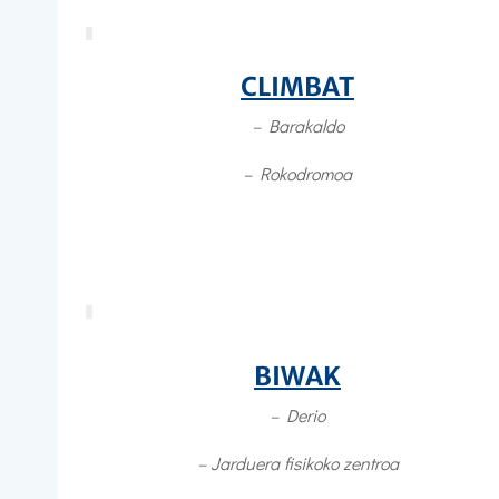
CLIMBAT
– Barakaldo
– Rokodromoa
BIWAK
– Derio
– J
arduera fisikoko zentroa