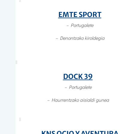
EMTE SPORT
– Portugalete
–
Denontzako kiroldegia
DOCK 39
– Portugalete
–
Haurrentzako aisialdi gunea
KNS OCIO Y AVENTURA