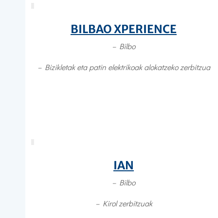
BILBAO XPERIENCE
– Bilbo
–
Bizikletak eta patin elektrikoak alokatzeko zerbitzua
IAN
– Bilbo
–
Kirol zerbitzuak