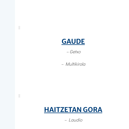
GAUDE
– Getxo
– Multikirola
HAITZETAN GORA
– Laudio