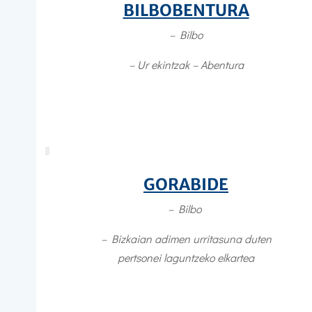
BILBOBENTURA
– Bilbo
– Ur ekintzak – Abentura
GORABIDE
– Bilbo
–
Bizkaian adimen urritasuna duten
pertsonei laguntzeko elkartea