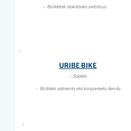
–
Bizikletak alokatzeko zerbitzua
URIBE BIKE
– Sopela
–
Bizikleta salmenta eta konponketa denda