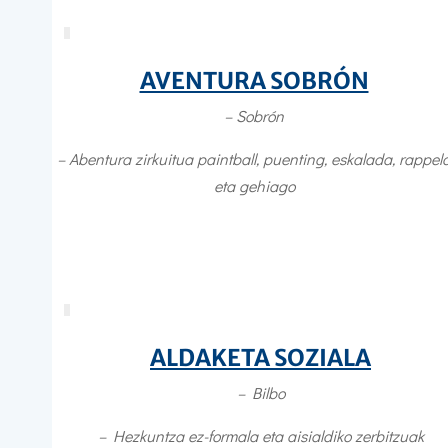
AVENTURA SOBRÓN
– Sobrón
–
Abentura zirkuitua paintball, puenting, eskalada, rappel
eta gehiago
ALDAKETA SOZIALA
– Bilbo
–
Hezkuntza ez-formala eta aisialdiko zerbitzuak