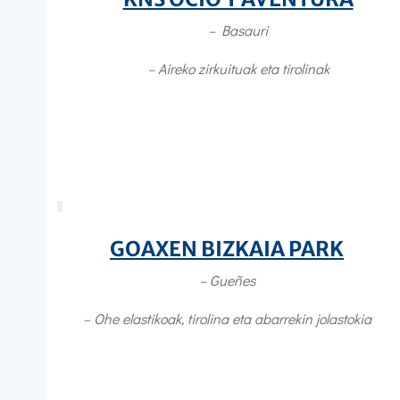
– Basauri
–
Aireko zirkuituak eta tirolinak
GOAXEN BIZKAIA PARK
– Gueñes
– O
he elastikoak, tirolina eta abarrekin jolastokia