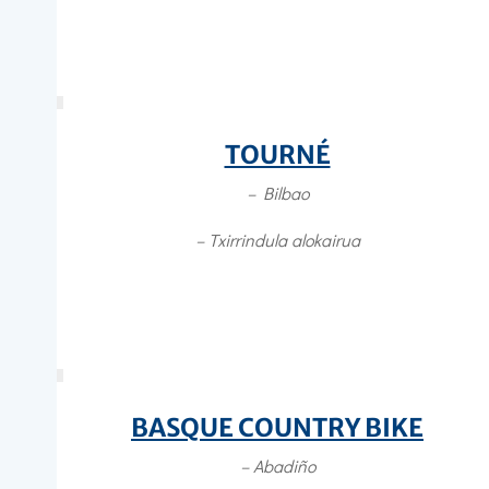
TOURNÉ
– Bilbao
– Txirrindula alokairua
BASQUE COUNTRY BIKE
– Abadiño