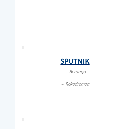
SPUTNIK
– Berango
– Rokodromoa