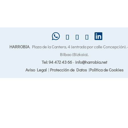
HARROBIA
. Plaza de la Cantera, 4 (entrada por calle Concepción)
Bilbao (Bizkaia).
Tel: 94 472 43 66
-
info@harrobia.net
Aviso Legal
|
Protección de Datos
|
Política de Cookies