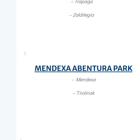
– Trapaga
– Zalditegia
MENDEXA ABENTURA PARK
– Mendexa
– Tirolinak