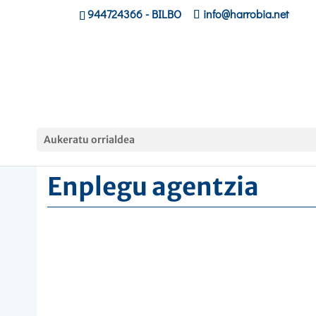
944724366
- BILBO
info@harrobia.net
Hasiera
»
Enpresak
»
Enplegu agentzia
Aukeratu orrialdea
Enplegu agentzia