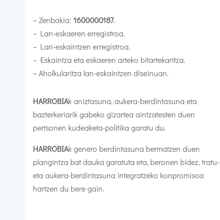
– Zenbakia:
1600000187
.
– Lan-eskaeren erregistroa.
– Lan-eskaintzen erregistroa.
– Eskaintza eta eskaeren arteko bitartekaritza.
– Aholkularitza lan-eskaintzen diseinuan.
HARROBIA
k aniztasuna, aukera-berdintasuna eta
bazterkeriarik gabeko gizartea aintzatesten duen
pertsonen kudeaketa-politika garatu du.
HARROBIA
k genero berdintasuna bermatzen duen
plangintza bat dauka garatuta eta, beronen bidez, tratu-
eta aukera-berdintasuna integratzeko konpromisoa
hartzen du bere gain.