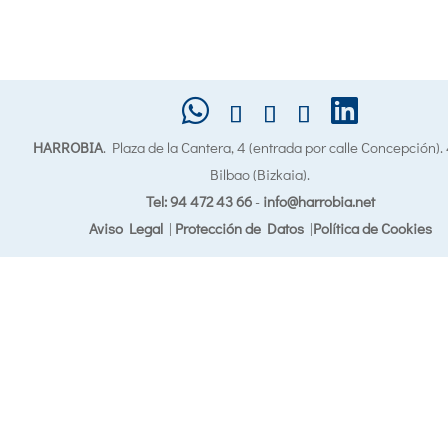
HARROBIA
. Plaza de la Cantera, 4 (entrada por calle Concepción)
Bilbao (Bizkaia).
Tel: 94 472 43 66
-
info@harrobia.net
Aviso Legal
|
Protección de Datos
|
Política de Cookies