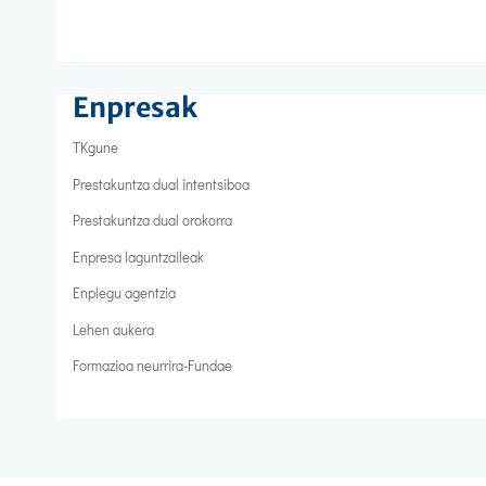
Enpresak
TKgune
Prestakuntza dual intentsiboa
Prestakuntza dual orokorra
Enpresa laguntzaileak
Enplegu agentzia
Lehen aukera
Formazioa neurrira-Fundae