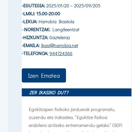
-EGUTEGIA:
2025/01/20 – 2025/09/205
-LMXJ: 15.00-20:00
-LEKUA:
Harrobia Ikastola
–
NORENTZAK:
Langileentzat
-HIZKUNTZA:
Gazteleraz
-EMAILA:
ikasi@harrobia.net
-TELEFONOA:
944724366
Izen Ematea
ZER IKASIKO DUT?
Egokitzapen fisikoko jarduerak programatu,
zuzendu eta irakastea, “Egokitze fisikoa
erabilera anitzeko entrenamendu-gelako” (SEP)