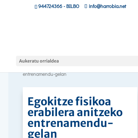
944724366
- BILBO
info@harrobia.net
Curso
Aukeratu orrialdea
Hasiera
»
»
Egokitze fisikoa erabilera anitzeko
entrenamendu-gelan
Egokitze fisikoa
erabilera anitzeko
entrenamendu-
gelan