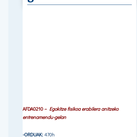
AFDA0210
–
Egokitze fisikoa erabilera anitzeko
entrenamendu-gelan
-ORDUAK:
470h