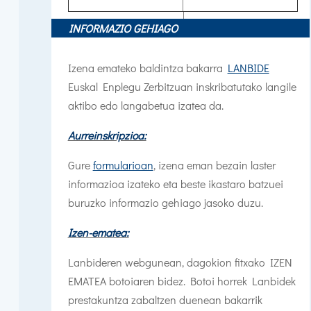
INFORMAZIO GEHIAGO
Izena emateko baldintza bakarra
LANBIDE
Euskal Enplegu Zerbitzuan inskribatutako langile
aktibo edo langabetua izatea da.
Aurreinskripzioa:
Gure
formularioan
, izena eman bezain laster
informazioa izateko eta beste ikastaro batzuei
buruzko informazio gehiago jasoko duzu.
Izen-ematea:
Lanbideren webgunean, dagokion fitxako IZEN
EMATEA botoiaren bidez. Botoi horrek Lanbidek
prestakuntza zabaltzen duenean bakarrik