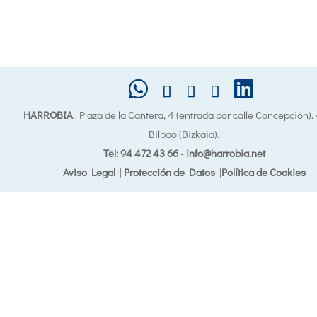
HARROBIA
. Plaza de la Cantera, 4 (entrada por calle Concepción)
Bilbao (Bizkaia).
Tel: 94 472 43 66
-
info@harrobia.net
Aviso Legal
|
Protección de Datos
|
Política de Cookies