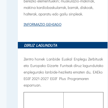
berezko elementuekin; muskulazio-makinak,
makina kardiobaskularrak, barrak, diskoak,
halterak, aparatu edo gailu sinpleak.
INFORMAZIO GEHIAGO
DIRUZ LAGUNDUTA
Zentro honek Lanbide Euskal Enplegu Zerbituak
eta Europako Gizarte Funtsak diruz lagundutako
enplegurako lanbide-heziketa ematen du,
EAEko
EGIF 2021-2027 EGIF Plus Programaren
esparruan.