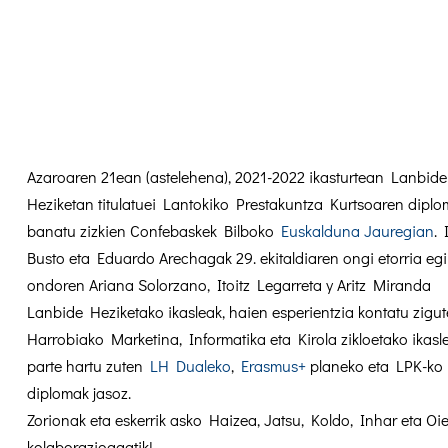
Azaroaren 21ean (astelehena), 2021-2022 ikasturtean Lanbide
Heziketan titulatuei Lantokiko Prestakuntza Kurtsoaren dipl
banatu
zizkien Confebaskek Bilboko
Euskalduna Jauregian
.
Busto eta Eduardo Arechagak 29. ekitaldiaren ongi etorria eg
ondoren Ariana Solorzano, Itoitz Legarreta y Aritz Miranda
Lanbide Heziketako ikasleak, haien esperientzia kontatu zigut
Harrobiako Marketina, Informatika eta Kirola zikloetako ikasl
parte hartu zuten
LH Dualeko
,
Erasmus+
planeko eta LPK-ko
diplomak jasoz.
Zorionak eta eskerrik asko Haizea, Jatsu, Koldo, Inhar eta Oi
kolaborazioagatik!