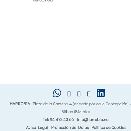
hauetako kidea:
HARROBIA
. Plaza de la Cantera, 4 (entrada por calle Concepción)
Bilbao (Bizkaia).
Tel: 94 472 43 66
-
info@harrobia.net
Aviso Legal
|
Protección de Datos
|
Política de Cookies