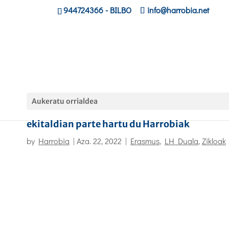
944724366
- BILBO
info@harrobia.net
Aukeratu orrialdea
Confebask-ek antolatutako ENPRESA&LH
ekitaldian parte hartu du Harrobiak
by
Harrobia
|
Aza. 22, 2022
|
Erasmus
,
LH Duala
,
Zikloak