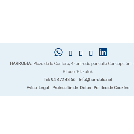
HARROBIA
. Plaza de la Cantera, 4 (entrada por calle Concepción)
Bilbao (Bizkaia).
Tel: 94 472 43 66
-
info@harrobia.net
Aviso Legal
|
Protección de Datos
|
Política de Cookies