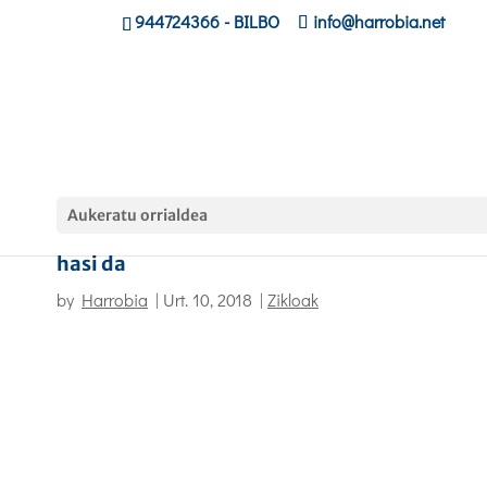
944724366
- BILBO
info@harrobia.net
Aukeratu orrialdea
Harrobiako ikasleentzat euskara ikastaroa
hasi da
by
Harrobia
|
Urt. 10, 2018
|
Zikloak