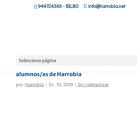
944724366
- BILBO
info@harrobia.net
Selecciona página
Ha comenzado el curso de euskara para los/a
alumnos/as de Harrobia
por
Harrobia
|
En. 10, 2018
|
Sin categorizar