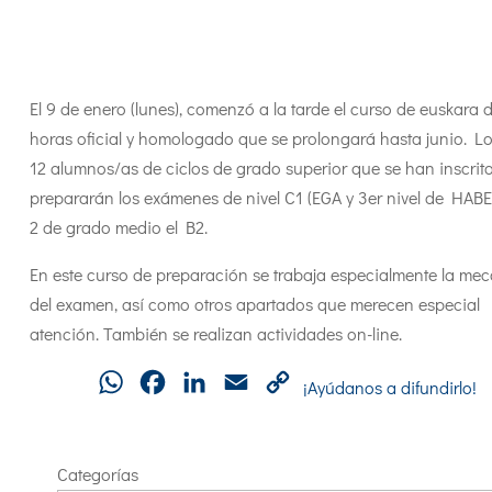
El 9 de enero (lunes), comenzó a la tarde el curso de euskara 
horas oficial y homologado que se prolongará hasta junio. L
12 alumnos/as de ciclos de grado superior que se han inscrit
prepararán los exámenes de nivel C1 (EGA y 3er nivel de HABE)
2 de grado medio el B2.
En este curso de preparación se trabaja especialmente la me
del examen, así como otros apartados que merecen especial
atención. También se realizan actividades on-line.
WhatsApp
Facebook
LinkedIn
Email
Copy
¡Ayúdanos a difundirlo!
Link
Categorías