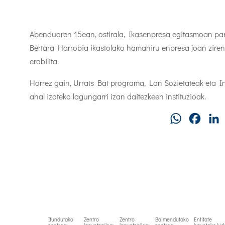
Abenduaren 15ean, ostirala, Ikasenpresa egitasmoan par
Bertara Harrobia ikastolako hamahiru enpresa joan ziren
erabilita.
Horrez gain, Urrats Bat programa, Lan Sozietateak eta In
ahal izateko lagungarri izan daitezkeen instituzioak.
WhatsApp
Faceb
Itundutako
Zentro
Zentro
Baimendutako
Entitate