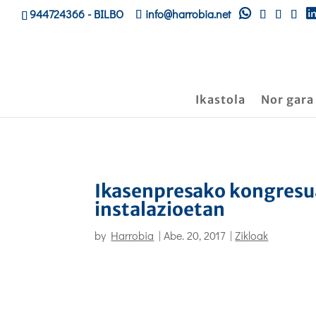
944724366
- BILBO
info@harrobia.net
Ikastola
Nor gara
Ikasenpresako kongresu
instalazioetan
by
Harrobia
|
Abe. 20, 2017
|
Zikloak