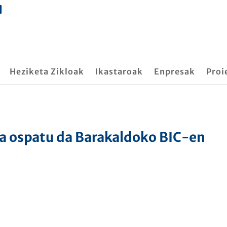
Heziketa Zikloak
Ikastaroak
Enpresak
Proi
a ospatu da Barakaldoko BIC-en