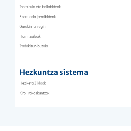
Instalazio eta baliabideak
Ebakuazio jarraibideak
Gurekin lan egin
Hornitzaileak
Iradokizun-buzoia
Hezkuntza sistema
Heziketa Zikloak
Kirol irakaskuntzak