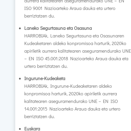
aurrera
kalitatearen aseguramendurako UNE – EN
ISO 9001 Nazioarteko Araua dauka eta urtero
berriztatzen du.
Laneko Segurtasuna eta Osasuna
HARROBIAk, Laneko Segurtasuna eta Osasunaren
Kudeaketaren aldeko konpromisoa harturik, 2020ko
apiriletik aurrera kalitatearen aseguramendurako UNE
– EN ISO 45.001:2018 Nazioarteko Araua dauka eta
urtero berriztatzen du.
Ingurune-Kudeaketa
HARROBIAk, Ingurune-Kudeaketaren aldeko
konpromisoa harturik, 2020ko apiriletik aurrera
kalitatearen aseguramendurako UNE – EN ISO
14.001:2015 Nazioarteko Araua dauka eta urtero
berriztatzen du.
Euskara