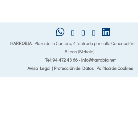
HARROBIA
. Plaza de la Cantera, 4 (entrada por calle Concepción)
Bilbao (Bizkaia).
Tel: 94 472 43 66
-
info@harrobia.net
Aviso Legal
|
Protección de Datos
|
Política de Cookies