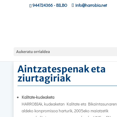
944724366
- BILBO
info@harrobia.net
Home
»
Nor gara
»
Aintzatespenak eta ziurtagiriak
Aukeratu orrialdea
Aintzatespenak eta
ziurtagiriak
Kalitate-kudeaketa
HARROBIAk, kudeaketan Kalitate eta Bikaintasunaren
aldeko konpromisoa harturik,
2005eko maiatzetik