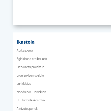
Ikastola
Aurkezpena
Eginkizuna eta balioak
Hezkuntza proiektua
Erantzukizun soziala
Lankidetza
Nor da nor Harrobian
EHI lanbide ikastolak
Aintzatespenak