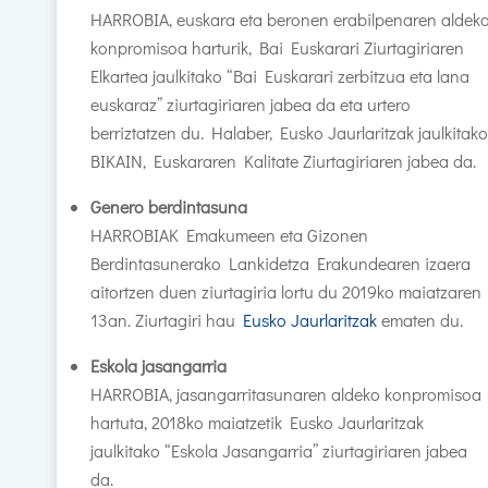
HARROBIA, euskara eta beronen erabilpenaren aldek
konpromisoa harturik, Bai Euskarari Ziurtagiriaren
Elkartea jaulkitako “Bai Euskarari zerbitzua eta lana
euskaraz” ziurtagiriaren jabea da eta urtero
berriztatzen du. Halaber, Eusko Jaurlaritzak jaulkitako
BIKAIN, Euskararen Kalitate Ziurtagiriaren jabea da.
Genero berdintasuna
HARROBIAK Emakumeen eta Gizonen
Berdintasunerako Lankidetza Erakundearen izaera
aitortzen duen ziurtagiria lortu du 2019ko maiatzaren
13an. Ziurtagiri hau
Eusko Jaurlaritzak
ematen du.
Eskola jasangarria
HARROBIA, jasangarritasunaren aldeko konpromisoa
hartuta, 2018ko maiatzetik Eusko Jaurlaritzak
jaulkitako “Eskola Jasangarria” ziurtagiriaren jabea
da.