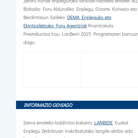
Zentro honek enplegurako lanbide-heziketa ematen du,
Bizkaiko Foru Aldundiko Enplegu, Gizarte Kohesio eta
Berdintasun Saileko
DEMA Enpleguko eta
Ekintzailetzako Foru Agentziak
finantzatuta.
Prestakuntza hau LanBerri 2025 Programaren barrua
dago.
INFORMAZIO GEHIAGO
Izena emateko baldintza bakarra
LANBIDE
Euskal
Enplegu Zerbitzuan inskribatutako langile aktibo edo