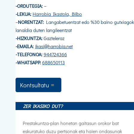
-ORDUTEGIA:
–
-LEKUA:
Harrobia Ikastola, Bilbo
–
NORENTZAT:
Langabetuentzat edo %30 baino gutxiago
lanaldia duten langileentzat
-HIZKUNTZA:
Gazteleraz
-EMAILA:
ikasi@harrobia.net
-TELEFONOA:
944724366
-WHATSAPP:
688650113
Kontsultatu
ZER IKASIKO DUT?
Prestakuntza-plan honetan gaitasun orokor bat
eskuratuko duzu pertsonak eta haien ondasunak