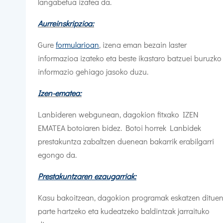
langabetua izatea da.
Aurreinskripzioa:
Gure
formularioan
, izena eman bezain laster
informazioa izateko eta beste ikastaro batzuei buruzko
informazio gehiago jasoko duzu.
Izen-ematea:
Lanbideren webgunean, dagokion fitxako IZEN
EMATEA botoiaren bidez. Botoi horrek Lanbidek
prestakuntza zabaltzen duenean bakarrik erabilgarri
egongo da.
Prestakuntzaren ezaugarriak:
Kasu bakoitzean, dagokion programak eskatzen ditue
parte hartzeko eta kudeatzeko baldintzak jarraituko