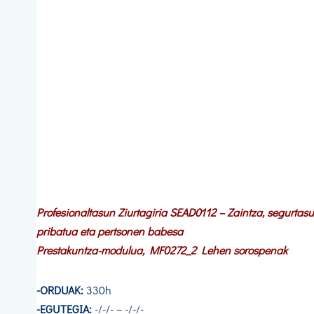
Profesionaltasun Ziurtagiria SEAD0112 – Zaintza, segurtas
pribatua eta pertsonen babesa
Prestakuntza-modulua, MF0272_2 Lehen sorospenak
-ORDUAK:
330h
-EGUTEGIA:
-/-/- – -/-/-