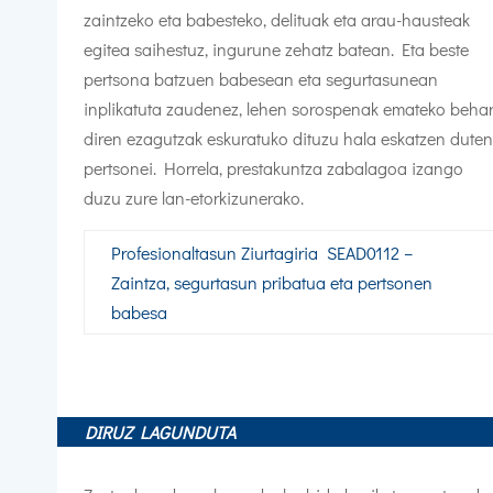
zaintzeko eta babesteko, delituak eta arau-hausteak
egitea saihestuz, ingurune zehatz batean. Eta beste
pertsona batzuen babesean eta segurtasunean
inplikatuta zaudenez, lehen sorospenak emateko beha
diren ezagutzak eskuratuko dituzu hala eskatzen duten
pertsonei. Horrela, prestakuntza zabalagoa izango
duzu zure lan-etorkizunerako.
Profesionaltasun Ziurtagiria SEAD0112 –
Zaintza, segurtasun pribatua eta pertsonen
babesa
DIRUZ LAGUNDUTA