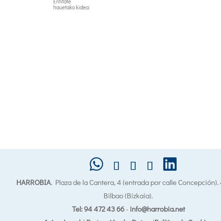
Entitate
hauetako kidea:
HARROBIA
. Plaza de la Cantera, 4 (entrada por calle Concepción)
Bilbao (Bizkaia).
Tel: 94 472 43 66
-
info@harrobia.net