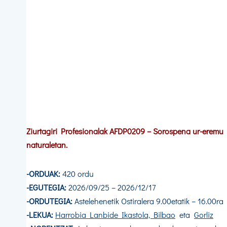
Ziurtagiri Profesionalak AFDP0209 – Sorospena ur-eremu
naturaletan.
-ORDUAK:
420 ordu
-EGUTEGIA:
2026/09/25 – 2026/12/17
-ORDUTEGIA:
Astelehenetik Ostiralera 9.00etatik – 16.00ra
-LEKUA:
Harrobia Lanbide Ikastola, Bilbao
eta
Gorliz