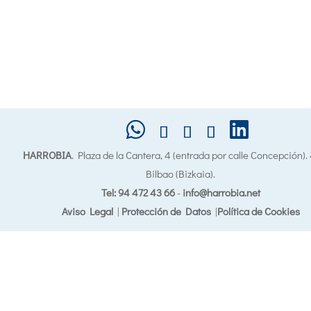
HARROBIA
. Plaza de la Cantera, 4 (entrada por calle Concepción)
Bilbao (Bizkaia).
Tel: 94 472 43 66
-
info@harrobia.net
Aviso Legal
|
Protección de Datos
|
Política de Cookies