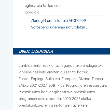
eginez eta istripu edo
larrialdia.
Ziurtagiri profesionala AFDP0209 –
Sorospena ur-eremu naturaletan .
DIRUZ LAGUNDUTA
Lanbide Zerbitzuak diruz lagundutako enplegurako
lanbide-heziketa ematen du zentro horrek.
Euskal Enplegu Saila eta Europako Gizarte Funtsa,
EAEko 2021-2027 EGIF Plus Programaren esparruan.
Prestakuntza hori langileentzako prestakuntza-
programen deialdikoa da, 2025-2027 aldiko
prestakuntza-premia sektorialen azterketen