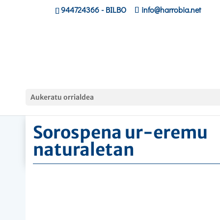
944724366
- BILBO
info@harrobia.net
Home
»
Ikastaroak
»
Sorospena ur-eremu naturaletan
Aukeratu orrialdea
Sorospena ur-eremu
naturaletan