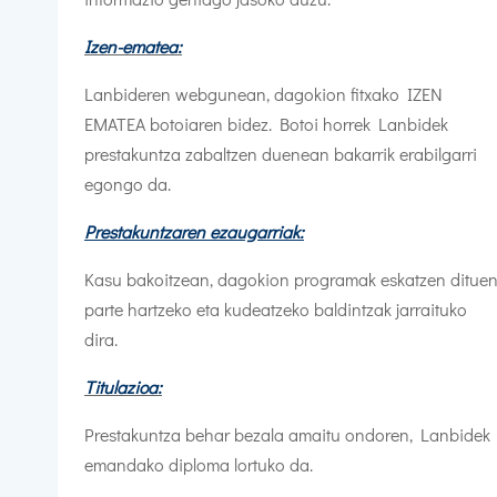
Izen-ematea:
Lanbideren webgunean, dagokion fitxako IZEN
EMATEA botoiaren bidez. Botoi horrek Lanbidek
prestakuntza zabaltzen duenean bakarrik erabilgarri
egongo da.
Prestakuntzaren ezaugarriak:
Kasu bakoitzean, dagokion programak eskatzen ditue
parte hartzeko eta kudeatzeko baldintzak jarraituko
dira.
Titulazioa:
Prestakuntza behar bezala amaitu ondoren, Lanbidek
emandako diploma lortuko da.