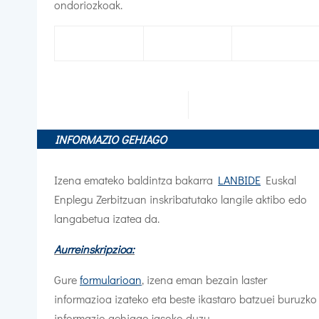
ondoriozkoak.
INFORMAZIO GEHIAGO
Izena emateko baldintza bakarra
LANBIDE
Euskal
Enplegu Zerbitzuan inskribatutako langile aktibo edo
langabetua izatea da.
Aurreinskripzioa:
Gure
formularioan
, izena eman bezain laster
informazioa izateko eta beste ikastaro batzuei buruzko
informazio gehiago jasoko duzu.