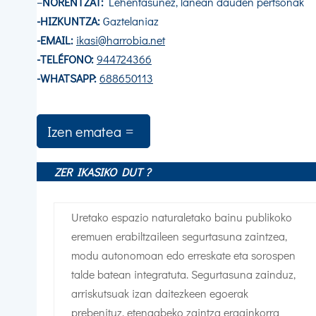
–
NORENTZAT
:
Lehentasunez, lanean dauden pertsonak
-HIZKUNTZA:
Gaztelaniaz
-EMAIL:
ikasi@harrobia.net
-TELÉFONO:
944724366
-WHATSAPP:
688650113
Izen ematea
ZER IKASIKO DUT ?
Uretako espazio naturaletako bainu publikoko
eremuen erabiltzaileen segurtasuna zaintzea,
modu autonomoan edo erreskate eta sorospen
talde batean integratuta. Segurtasuna zainduz,
arriskutsuak izan daitezkeen egoerak
prebenituz, etengabeko zaintza eraginkorra