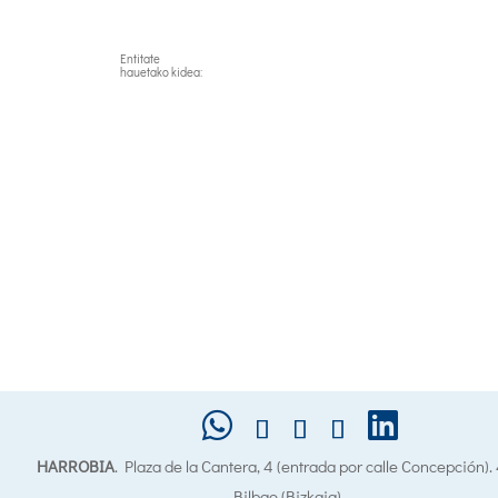
Entitate
hauetako kidea:
HARROBIA
. Plaza de la Cantera, 4 (entrada por calle Concepción)
Bilbao (Bizkaia).