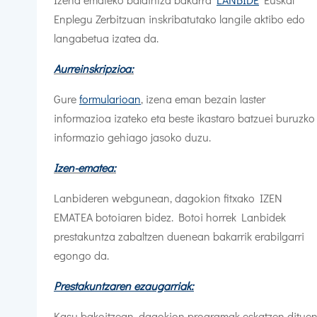
Enplegu Zerbitzuan inskribatutako langile aktibo edo
langabetua izatea da.
Aurreinskripzioa:
Gure
formularioan
, izena eman bezain laster
informazioa izateko eta beste ikastaro batzuei buruzko
informazio gehiago jasoko duzu.
Izen-ematea:
Lanbideren webgunean, dagokion fitxako IZEN
EMATEA botoiaren bidez. Botoi horrek Lanbidek
prestakuntza zabaltzen duenean bakarrik erabilgarri
egongo da.
Prestakuntzaren ezaugarriak:
Kasu bakoitzean, dagokion programak eskatzen ditue