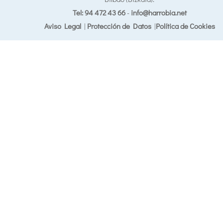
Tel: 94 472 43 66
-
info@harrobia.net
Aviso Legal
|
Protección de Datos
|
Política de Cookies