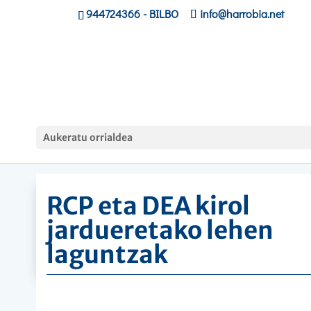
944724366
- BILBO
info@harrobia.net
Hasiera
»
Ikastaroak
»
RCP eta DEA kirol jardueretak
Aukeratu orrialdea
lehen laguntzak
RCP eta DEA kirol
jardueretako lehen
laguntzak