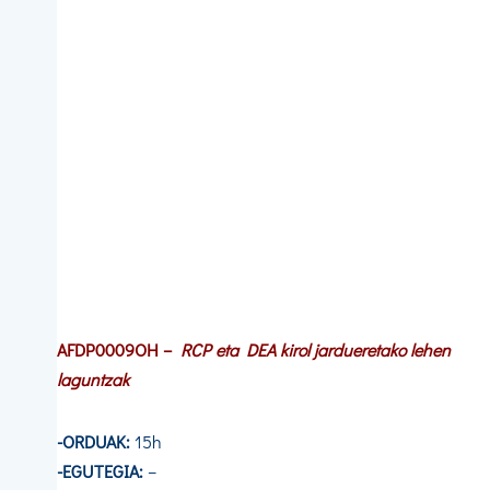
AFDP0009OH
–
RCP eta DEA kirol jardueretako lehen
laguntzak
-ORDUAK:
15h
-EGUTEGIA:
–