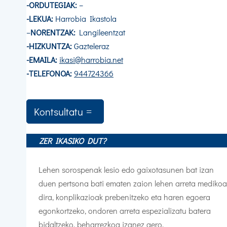
-ORDUTEGIAK:
–
-LEKUA:
Harrobia Ikastola
–
NORENTZAK:
Langileentzat
-HIZKUNTZA:
Gazteleraz
-EMAILA:
ikasi@harrobia.net
-TELEFONOA:
944724366
Kontsultatu
ZER IKASIKO DUT?
Lehen sorospenak lesio edo gaixotasunen bat izan
duen pertsona bati ematen zaion lehen arreta medikoa
dira, konplikazioak prebenitzeko eta haren egoera
egonkortzeko, ondoren arreta espezializatu batera
bidaltzeko, beharrezkoa izanez gero.