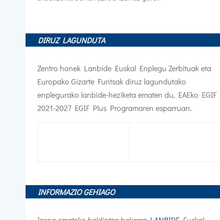
DIRUZ LAGUNDUTA
Zentro honek Lanbide Euskal Enplegu Zerbituak eta
Europako Gizarte Funtsak diruz lagundutako
enplegurako lanbide-heziketa ematen du,
EAEko EGIF
2021-2027 EGIF Plus Programaren esparruan.
INFORMAZIO GEHIAGO
Izena emateko baldintza bakarra
LANBIDE
Euskal