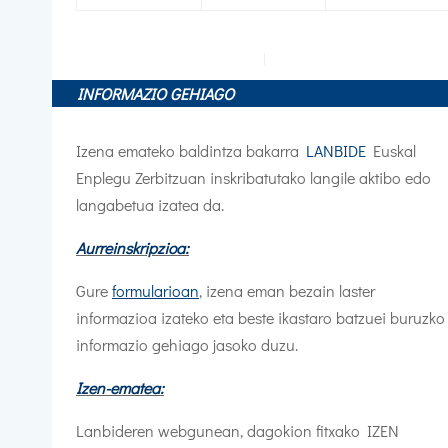
INFORMAZIO GEHIAGO
Izena emateko baldintza bakarra
LANBIDE
Euskal
Enplegu Zerbitzuan inskribatutako langile aktibo edo
langabetua izatea da.
Aurreinskripzioa:
Gure
formularioan
, izena eman bezain laster
informazioa izateko eta beste ikastaro batzuei buruzko
informazio gehiago jasoko duzu.
Izen-ematea:
Lanbideren webgunean, dagokion fitxako IZEN