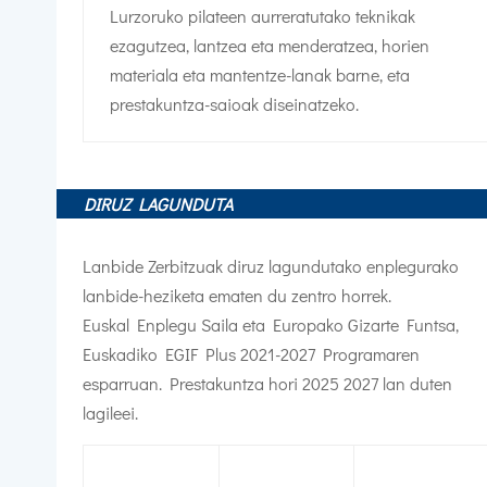
Lurzoruko pilateen aurreratutako teknikak
ezagutzea, lantzea eta menderatzea, horien
materiala eta mantentze-lanak barne, eta
prestakuntza-saioak diseinatzeko.
DIRUZ LAGUNDUTA
Lanbide Zerbitzuak diruz lagundutako enplegurako
lanbide-heziketa ematen du zentro horrek.
Euskal Enplegu Saila eta Europako Gizarte Funtsa,
Euskadiko EGIF Plus 2021-2027 Programaren
esparruan. Prestakuntza hori 2025 2027 lan duten
lagileei.