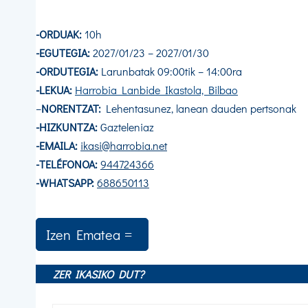
-ORDUAK:
10h
-EGUTEGIA:
2027/01/23 – 2027/01/30
-ORDUTEGIA:
Larunbatak 09:00tik – 14:00ra
-LEKUA:
Harrobia Lanbide Ikastola, Bilbao
–
NORENTZAT:
Lehentasunez, lanean dauden pertsonak
-HIZKUNTZA:
Gazteleniaz
-EMAILA:
ikasi@harrobia.net
-TELÉFONOA:
944724366
-WHATSAPP:
688650113
Izen Ematea
ZER IKASIKO DUT?