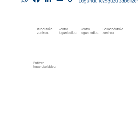
Lagundu iezaguzu zabaltze
Link
Itundutako
Zentro
Zentro
Baimendutako
zentroa:
laguntzailea:
laguntzailea:
zentroa:
Entitate
hauetako kidea: