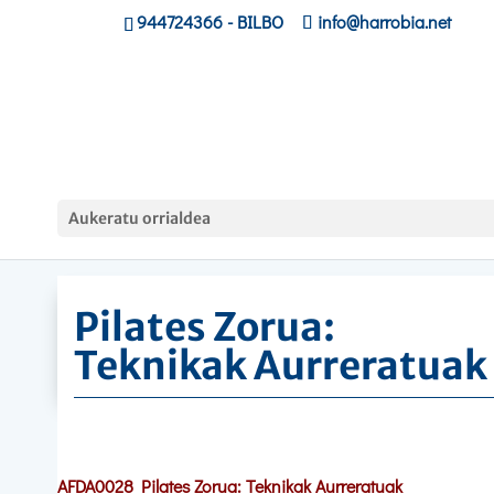
944724366
- BILBO
info@harrobia.net
Hasiera
»
Ikastaroak
»
Pilates Zorua: Teknikak
Aukeratu orrialdea
Aurreratuak
Pilates Zorua:
Teknikak Aurreratuak
AFDA0028 Pilates Zorua: Teknikak Aurreratuak