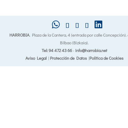
HARROBIA
. Plaza de la Cantera, 4 (entrada por calle Concepción)
Bilbao (Bizkaia).
Tel: 94 472 43 66
-
info@harrobia.net
Aviso Legal
|
Protección de Datos
|
Política de Cookies