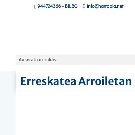
944724366
- BILBO
info@harrobia.net
Hasiera
»
Ikastaroak
»
Erreskatea Arroiletan
Aukeratu orrialdea
Erreskatea Arroiletan