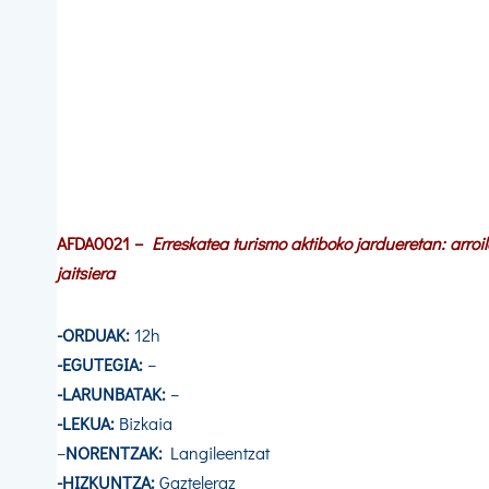
AFDA0021
–
Erreskatea turismo aktiboko jardueretan: arroi
jaitsiera
-ORDUAK:
12h
-EGUTEGIA:
–
-LARUNBATAK:
–
-LEKUA:
Bizkaia
–
NORENTZAK:
Langileentzat
-HIZKUNTZA:
Gazteleraz