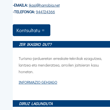
-EMAILA:
ikasi@harrobia.net
-TELEFONOA:
944724366
Kontsultatu
ZER IKASIKO DUT?
Turismo-jardueretan erreskate-teknikak ezagutzea,
lantzea eta menderatzea, arroilen jaitsieran kasu
honetan.
INFORMAZIO GEHIAGO
DIRUZ LAGUNDUTA