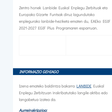
Zentro honek Lanbide Euskal Enplegu Zerbituak eta
Europako Gizarte Funtsak diruz lagundutako
enplegurako lanbide-heziketa ematen du,
EAEko EGIF
2021-2027 EGIF Plus Programaren esparruan.
INFORMAZIO GEHIAGO
Izena emateko baldintza bakarra
LANBIDE
Euskal
Enplegu Zerbitzuan inskribatutako langile aktibo edo
langabetua izatea da.
Aurreinskripzioa: