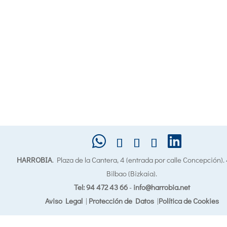
HARROBIA
. Plaza de la Cantera, 4 (entrada por calle Concepción)
Bilbao (Bizkaia).
Tel: 94 472 43 66
-
info@harrobia.net
Aviso Legal
|
Protección de Datos
|
Política de Cookies