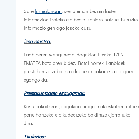
Gure
formularioan
, izena eman bezain laster
informazioa izateko eta beste ikastaro batzuei buruzko
informazio gehiago jasoko duzu.
Izen-ematea:
Lanbideren webgunean, dagokion fitxako IZEN
EMATEA botoiaren bidez. Botoi horrek Lanbidek
prestakuntza zabaltzen duenean bakarrik erabilgarri
egongo da.
Prestakuntzaren ezaugarriak:
Kasu bakoitzean, dagokion programak eskatzen ditue
parte hartzeko eta kudeatzeko baldintzak jarraituko
dira.
Titulazioa: