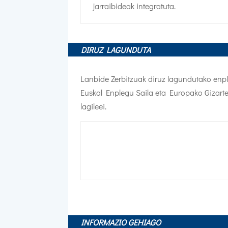
jarraibideak integratuta.
DIRUZ LAGUNDUTA
Lanbide Zerbitzuak diruz lagundutako enpl
Euskal Enplegu Saila eta Europako Gizart
lagileei.
INFORMAZIO GEHIAGO