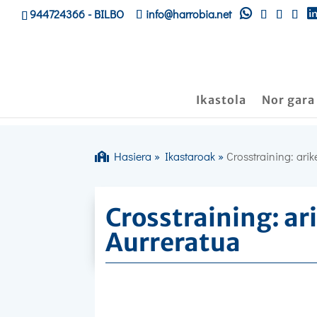
944724366
- BILBO
info@harrobia.net
Ikastola
Nor gara
Hasiera
»
Ikastaroak
»
Crosstraining: ari
Crosstraining: ar
Aurreratua