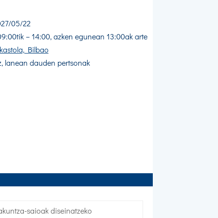
027/05/22
9:00tik – 14:00, azken egunean 13:00ak arte
astola, Bilbao
, lanean dauden pertsonak
takuntza-saioak diseinatzeko