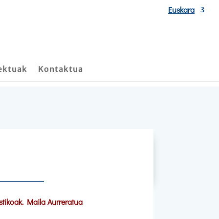
Euskara
ektuak
Kontaktua
stikoak. Maila Aurreratua