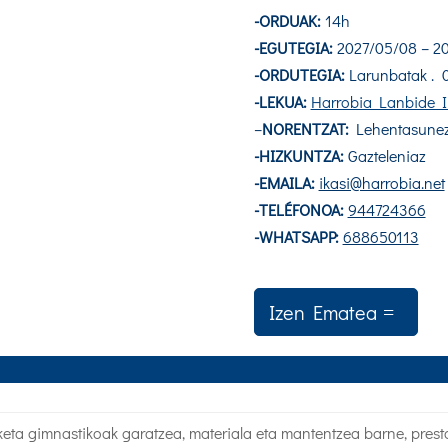
-ORDUAK:
14h
-EGUTEGIA:
2027/05/08 – 2
-ORDUTEGIA:
Larunbatak . 0
-LEKUA:
Harrobia Lanbide Ik
–
NORENTZAT:
Lehentasunez
-HIZKUNTZA:
Gazteleniaz
-EMAILA:
ikasi@harrobia.net
-TELÉFONOA:
944724366
-WHATSAPP:
688650113
Izen Ematea
keta gimnastikoak garatzea, materiala eta mantentzea barne, pres