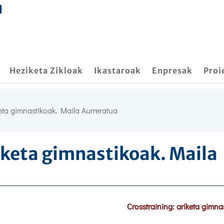
Heziketa Zikloak
Ikastaroak
Enpresak
Proi
keta gimnastikoak. Maila Aurreratua
iketa gimnastikoak. Maila
Crosstraining: ariketa gimna