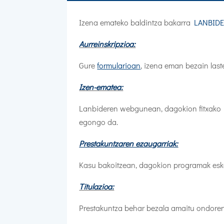
Izena emateko baldintza bakarra
LANBID
Aurreinskripzioa:
Gure
formularioan
, izena eman bezain last
Izen-ematea:
Lanbideren webgunean, dagokion fitxako I
egongo da.
Prestakuntzaren ezaugarriak:
Kasu bakoitzean, dagokion programak eskat
Titulazioa:
Prestakuntza behar bezala amaitu ondore