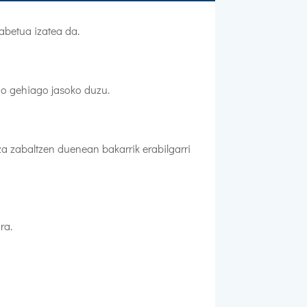
abetua izatea da.
zio gehiago jasoko duzu.
 zabaltzen duenean bakarrik erabilgarri
ra.