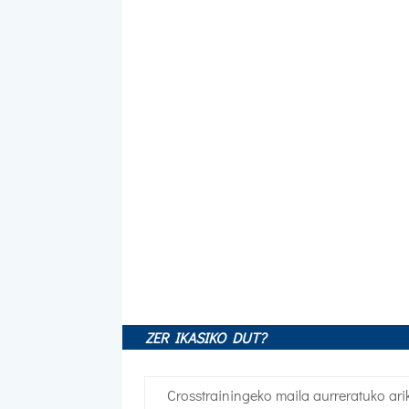
ZER IKASIKO DUT?
Crosstrainingeko maila aurreratuko ari