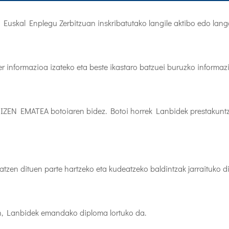
E
Euskal Enplegu Zerbitzuan inskribatutako langile aktibo edo lang
er informazioa izateko eta beste ikastaro batzuei buruzko informa
ZEN EMATEA botoiaren bidez. Botoi horrek Lanbidek prestakuntza
zen dituen parte hartzeko eta kudeatzeko baldintzak jarraituko di
n, Lanbidek emandako diploma lortuko da.