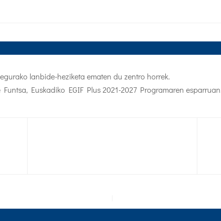
egurako lanbide-heziketa ematen du zentro horrek.
e Funtsa, Euskadiko EGIF Plus 2021-2027 Programaren esparruan.