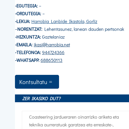
-EGUTEGIA:
–
-ORDUTEGIA:
–
-LEKUA:
Harrobia Lanbide Ikastola, Gorliz
–
NORENTZAT:
Lehentasunez, lanean dauden pertsonak
-HIZKUNTZA:
Gaztelaniaz
-EMAILA:
ikasi@harrobia.net
-TELEFONOA:
944724366
-WHATSAPP:
688650113
Kontsultatu
ZER IKASIKO DUT?
Coasteering jardueraren oinarrizko ariketa eta
teknika aurreratuak garatzea eta erreskate-,