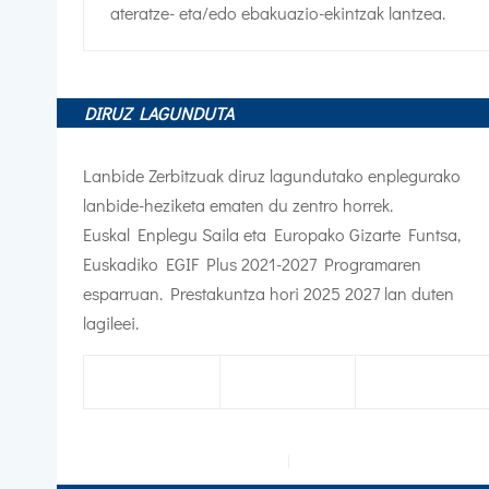
ateratze- eta/edo ebakuazio-ekintzak lantzea.
DIRUZ LAGUNDUTA
Lanbide Zerbitzuak diruz lagundutako enplegurako
lanbide-heziketa ematen du zentro horrek.
Euskal Enplegu Saila eta Europako Gizarte Funtsa,
Euskadiko EGIF Plus 2021-2027 Programaren
esparruan. Prestakuntza hori 2025 2027 lan duten
lagileei.