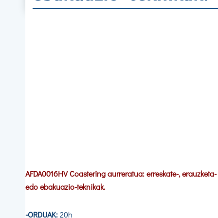
AFDA0016HV Coastering aurreratua: erreskate-, erauzketa-
edo ebakuazio-teknikak.
-ORDUAK:
20h