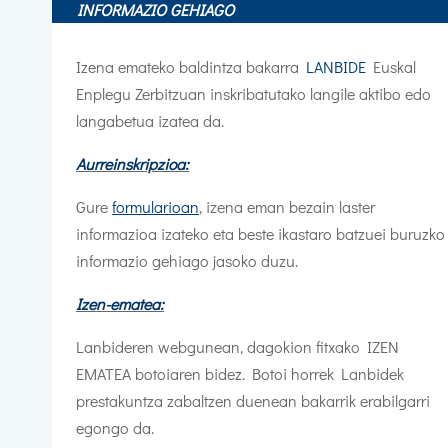
INFORMAZIO GEHIAGO
Izena emateko baldintza bakarra
LANBIDE
Euskal
Enplegu Zerbitzuan inskribatutako langile aktibo edo
langabetua izatea da.
Aurreinskripzioa:
Gure
formularioan
, izena eman bezain laster
informazioa izateko eta beste ikastaro batzuei buruzko
informazio gehiago jasoko duzu.
Izen-ematea:
Lanbideren webgunean, dagokion fitxako IZEN
EMATEA botoiaren bidez. Botoi horrek Lanbidek
prestakuntza zabaltzen duenean bakarrik erabilgarri
egongo da.