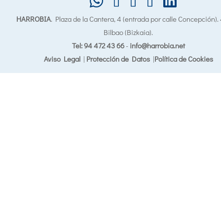
HARROBIA
. Plaza de la Cantera, 4 (entrada por calle Concepción)
Bilbao (Bizkaia).
Tel: 94 472 43 66
-
info@harrobia.net
Aviso Legal
|
Protección de Datos
|
Política de Cookies