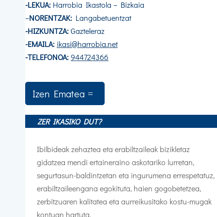
-LEKUA:
Harrobia Ikastola – Bizkaia
–
NORENTZAK:
Langabetuentzat
-HIZKUNTZA:
Gazteleraz
-EMAILA:
ikasi@harrobia.net
-TELEFONOA:
944724366
Izen Ematea
ZER IKASIKO DUT?
Ibilbideak zehaztea eta erabiltzaileak bizikletaz
gidatzea mendi ertaineraino askotariko lurretan,
segurtasun-baldintzetan eta ingurumena errespetatuz,
erabiltzaileengana egokituta, haien gogobetetzea,
zerbitzuaren kalitatea eta aurreikusitako kostu-mugak
kontuan hartuta.