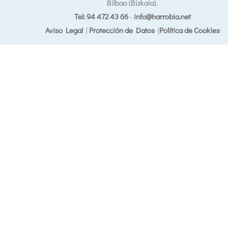
Bilbao (Bizkaia).
Tel: 94 472 43 66
-
info@harrobia.net
Aviso Legal
|
Protección de Datos
|
Política de Cookies