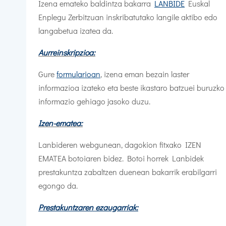
Izena emateko baldintza bakarra
LANBIDE
Euskal
Enplegu Zerbitzuan inskribatutako langile aktibo edo
langabetua izatea da.
Aurreinskripzioa:
Gure
formularioan
, izena eman bezain laster
informazioa izateko eta beste ikastaro batzuei buruzko
informazio gehiago jasoko duzu.
Izen-ematea:
Lanbideren webgunean, dagokion fitxako IZEN
EMATEA botoiaren bidez. Botoi horrek Lanbidek
prestakuntza zabaltzen duenean bakarrik erabilgarri
egongo da.
Prestakuntzaren ezaugarriak: