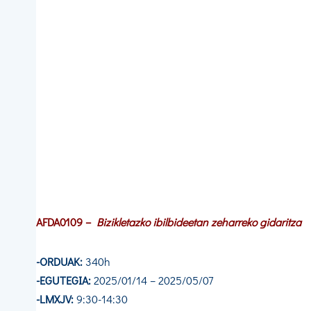
AFDA0109
–
Bizikletazko ibilbideetan zeharreko gidaritza
-ORDUAK:
340h
-EGUTEGIA:
2025/01/14 – 2025/05/07
-LMXJV:
9:30-14:30