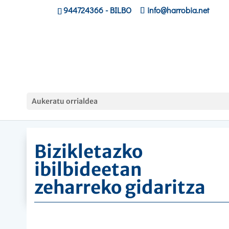
944724366
- BILBO
info@harrobia.net
Hasiera
»
Ikastaroak
»
Bizikletazko ibilbideetan
Aukeratu orrialdea
zeharreko gidaritza
Bizikletazko
ibilbideetan
zeharreko gidaritza