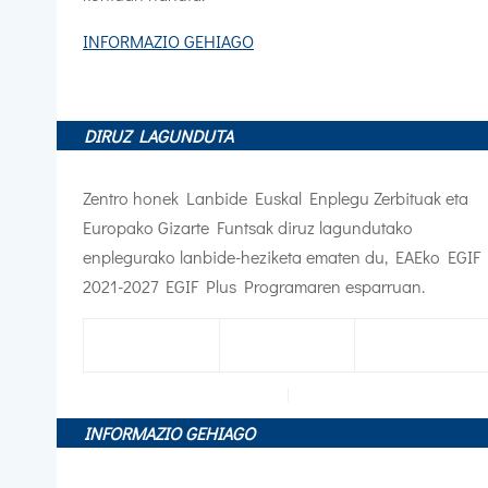
INFORMAZIO GEHIAGO
DIRUZ LAGUNDUTA
Zentro honek Lanbide Euskal Enplegu Zerbituak eta
Europako Gizarte Funtsak diruz lagundutako
enplegurako lanbide-heziketa ematen du,
EAEko EGIF
2021-2027 EGIF Plus Programaren esparruan.
INFORMAZIO GEHIAGO