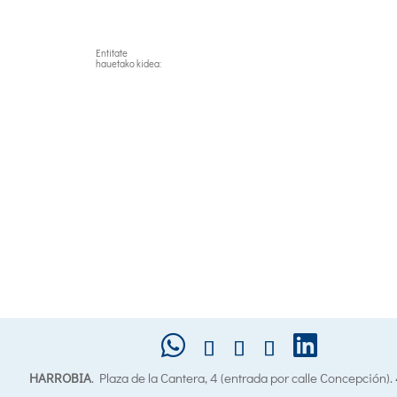
Entitate
hauetako kidea:
HARROBIA
. Plaza de la Cantera, 4 (entrada por calle Concepción)