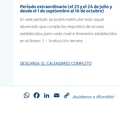
Período extraordinario
(el 23 y el 24 de julio y
desde el 1 de septiembre al 16 de octubre)
En este período se podrá matricular todo aquel
alumnado que cumpla los requisitos de acceso
establecidos para cada nivel e itinerarios establecidos
en el Anexo I – Instrucción tercera.
DESCARGA EL CALENDARIO COMPLETO
WhatsApp
Facebook
LinkedIn
Email
Copy
¡Ayúdanos a difundirlo!
Link