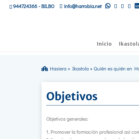
944724366
- BILBO
info@harrobia.net
Inicio
Ikastol
Hasiera
»
Ikastola
»
Quién es quién en H
Objetivos
Objetivos generales:
Promover la formación profesional así com