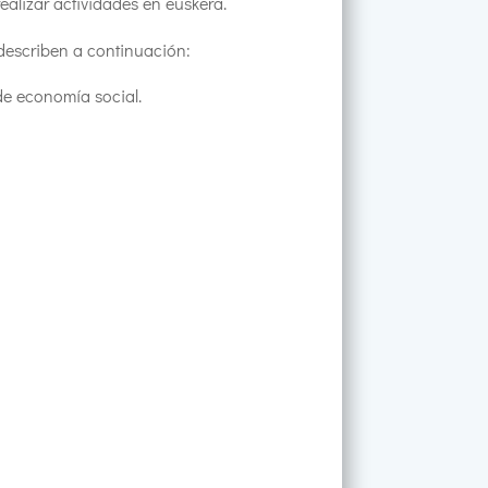
alizar actividades en euskera.
 describen a continuación:
de economía social.