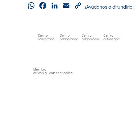
WhatsApp
Facebook
LinkedIn
Email
Copy
¡Ayúdanos a difundirlo!
Link
Centro
Centro
Centro
Centro
concertado:
colaborador:
colaborador:
autorizado:
Miembro
de las siguientes entidades: