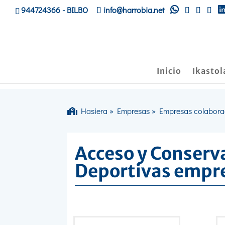
944724366
- BILBO
info@harrobia.net
Inicio
Ikastol
Hasiera
»
Empresas
»
Empresas colabora
Acceso y Conserv
Deportivas empr