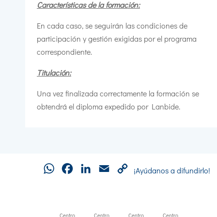
Características de la formación:
En cada caso, se seguirán las condiciones de
participación y gestión exigidas por el programa
correspondiente.
Titulación:
Una vez finalizada correctamente la formación se
obtendrá el diploma expedido por Lanbide.
WhatsApp
Facebook
LinkedIn
Email
Copy
¡Ayúdanos a difundirlo!
Link
Centro
Centro
Centro
Centro