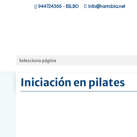
944724366
- BILBO
info@harrobia.net
Hasiera
»
Cursos
»
Iniciación en pilates
Selecciona página
Iniciación en pilates