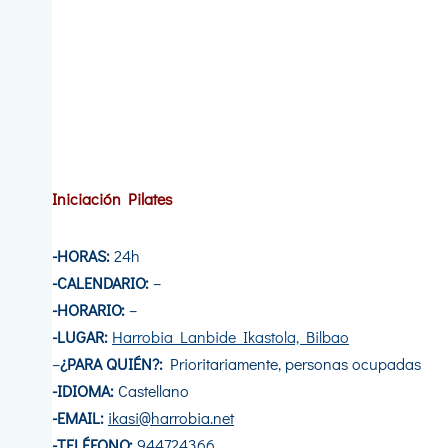
Iniciación Pilates
-HORAS:
24h
-CALENDARIO:
–
-HORARIO:
–
-LUGAR:
Harrobia Lanbide Ikastola, Bilbao
–
¿PARA QUIÉN?:
Prioritariamente, personas ocupadas
-IDIOMA:
Castellano
-EMAIL:
ikasi@harrobia.net
-TELÉFONO:
944724366