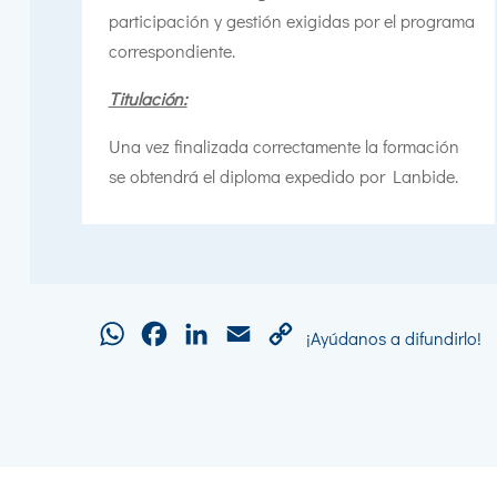
participación y gestión exigidas por el programa
correspondiente.
Titulación:
Una vez finalizada correctamente la formación
se obtendrá el diploma expedido por Lanbide.
WhatsApp
Facebook
LinkedIn
Email
Copy
¡Ayúdanos a difundirlo!
Link