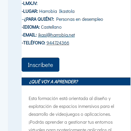
-LMXJV:
-LUGAR:
Harrobia Ikastola
–
¿PARA QUIÉN?:
Personas en desempleo
-IDIOMA:
Castellano
-EMAIL:
ikasi@harrobia.net
-TELÉFONO:
944724366
Inscríbete
¿QUÉ VOY A APRENDER?
Esta formación está orientada al diseño y
explotación de espacios inmersivos para el
desarrollo de videojuegos o aplicaciones.
¡Podrás aprender a gestionar tus entornos
virtuales para posteriormente aplicarlos al