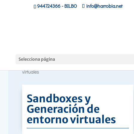
944724366
- BILBO
info@harrobia.net
Curso
Selecciona página
Hasiera
»
»
Sandboxes y Generación de entorno
virtuales
Sandboxes y
Generación de
entorno virtuales