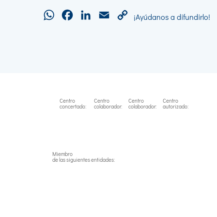
WhatsApp
Facebook
LinkedIn
Email
Copy
¡Ayúdanos a difundirlo!
Link
Centro
Centro
Centro
Centro
concertado:
colaborador:
colaborador:
autorizado:
Miembro
de las siguientes entidades: