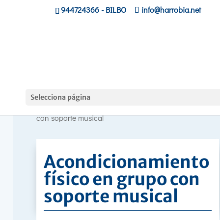
944724366
- BILBO
info@harrobia.net
Curso
Selecciona página
Hasiera
»
»
Acondicionamiento físico en grupo
con soporte musical
Acondicionamiento
físico en grupo con
soporte musical