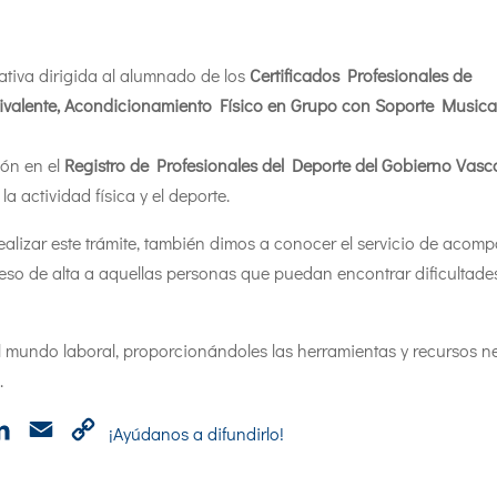
tiva dirigida al alumnado de los
Certificados Profesionales de
ivalente, Acondicionamiento Físico en Grupo con Soporte Musical
ión en el
Registro de Profesionales del Deporte del Gobierno Vasc
a actividad física y el deporte.
alizar este trámite, también dimos a conocer el servicio de acom
ceso de alta a aquellas personas que puedan encontrar dificultade
mundo laboral, proporcionándoles las herramientas y recursos n
.
p
cebook
LinkedIn
Email
Copy
¡Ayúdanos a difundirlo!
Link