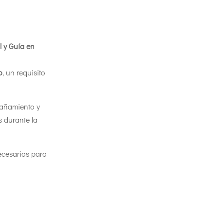
 y Guía en
o
, un requisito
pañamiento y
s durante la
ecesarios para