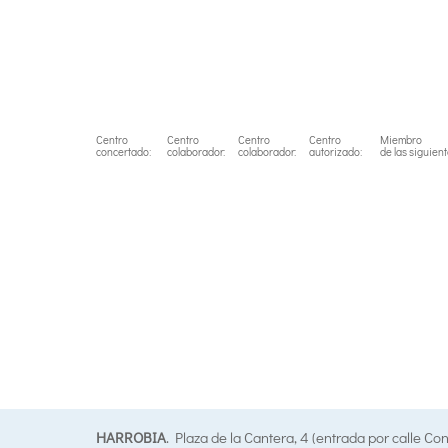
Centro
Centro
Centro
Centro
Miembro
concertado:
colaborador:
colaborador:
autorizado:
de las siguien
HARROBIA
. Plaza de la Cantera, 4 (entrada por calle Co