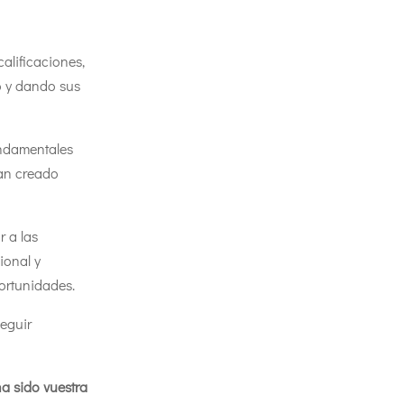
alificaciones,
o y dando sus
undamentales
han creado
r a las
ional y
portunidades.
eguir
a sido vuestra