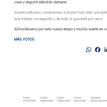
casa y seguirá siéndolo siempre.
Vuestro esfuerzo, compromiso e ilusión han sido una part
que habéis conseguido y de todo lo que está por venir.
¡Enhorabuena por esta nueva etapa y mucha suerte en v
MÁS FOTOS
WhatsAp
Fa
Centro
Centro
Centro
Centro
Miembro
concertado:
colaborador:
colaborador:
autorizado:
de las siguien