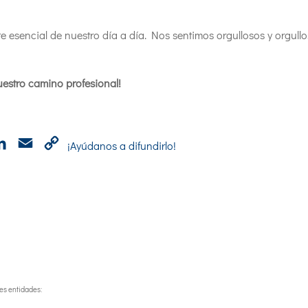
e esencial de nuestro día a día. Nos sentimos orgullosos y orgullo
uestro camino profesional!
p
cebook
LinkedIn
Email
Copy
¡Ayúdanos a difundirlo!
Link
tes entidades: