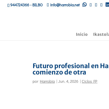
944724366
- BILBO
info@harrobia.net
Inicio
Ikastol
Futuro profesional en Har
comienzo de otra
por
Harrobia
|
Jun. 4, 2026
|
Ciclos FP