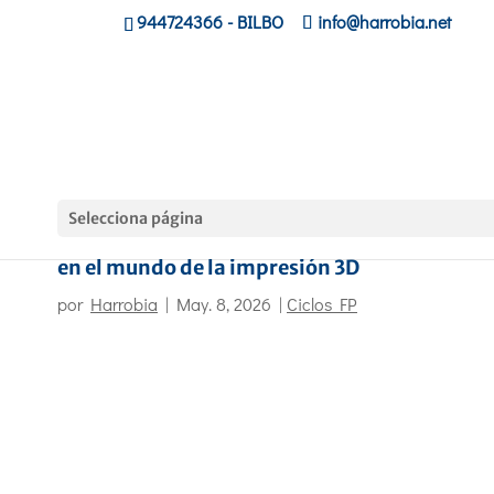
944724366
- BILBO
info@harrobia.net
Selecciona página
El alumnado de Microinformática se adentra
en el mundo de la impresión 3D
por
Harrobia
|
May. 8, 2026
|
Ciclos FP