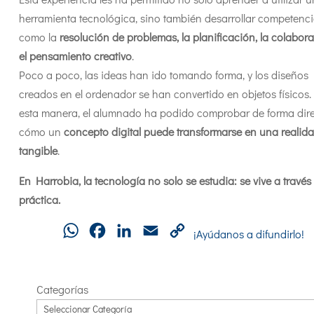
herramienta tecnológica, sino también desarrollar competenc
como la
resolución de problemas, la planificación, la colabor
el pensamiento creativo
.
Poco a poco, las ideas han ido tomando forma, y los diseños
creados en el ordenador se han convertido en objetos físicos
esta manera, el alumnado ha podido comprobar de forma dir
cómo un
concepto digital puede transformarse en una realid
tangible
.
En Harrobia, la tecnología no solo se estudia: se vive a través
práctica.
WhatsApp
Facebook
LinkedIn
Email
Copy
¡Ayúdanos a difundirlo!
Link
Categorías