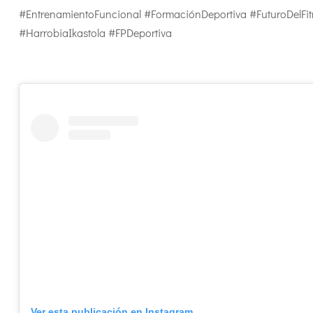
#EntrenamientoFuncional #FormaciónDeportiva #FuturoDelFit
#HarrobiaIkastola #FPDeportiva
Ver esta publicación en Instagram