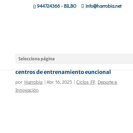
944724366
- BILBO
info@harrobia.net
Selecciona página
El alumnado de Acondicionamiento Físico en
centros de entrenamiento euncional
por
Harrobia
|
Abr. 16, 2025
|
Ciclos FP
,
Deporte e
Innovación