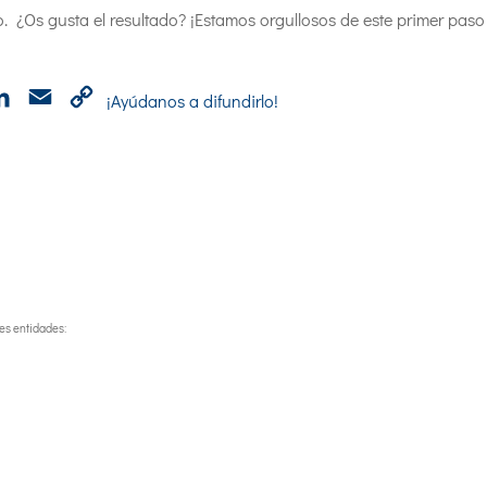
o. ¿Os gusta el resultado? ¡Estamos orgullosos de este primer pas
p
cebook
LinkedIn
Email
Copy
¡Ayúdanos a difundirlo!
Link
tes entidades: