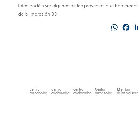
fotos podéis ver algunos de los proyectos que han cread
de la impresión 3D!
WhatsAp
Fa
Centro
Centro
Centro
Centro
Miembro
concertado:
colaborador:
colaborador:
autorizado:
de las siguien