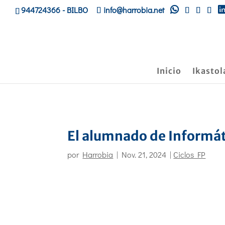
944724366
- BILBO
info@harrobia.net
Inicio
Ikastol
El alumnado de Informát
por
Harrobia
|
Nov. 21, 2024
|
Ciclos FP